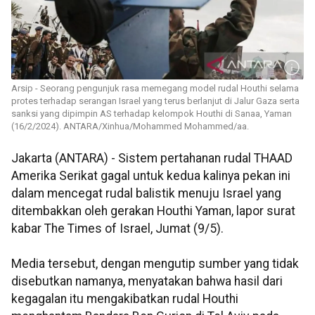
Arsip - Seorang pengunjuk rasa memegang model rudal Houthi selama
protes terhadap serangan Israel yang terus berlanjut di Jalur Gaza serta
sanksi yang dipimpin AS terhadap kelompok Houthi di Sanaa, Yaman
(16/2/2024). ANTARA/Xinhua/Mohammed Mohammed/aa.
Jakarta (ANTARA) - Sistem pertahanan rudal THAAD
Amerika Serikat gagal untuk kedua kalinya pekan ini
dalam mencegat rudal balistik menuju Israel yang
ditembakkan oleh gerakan Houthi Yaman, lapor surat
kabar The Times of Israel, Jumat (9/5).
Media tersebut, dengan mengutip sumber yang tidak
disebutkan namanya, menyatakan bahwa hasil dari
kegagalan itu mengakibatkan rudal Houthi