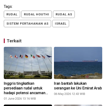
Tags:
RUDAL
RUDAL HOUTHI
RUDAL AS
SISTEM PERTAHANAN AS
ISRAEL
Terkait
Inggris tingkatkan
Iran bantah lakukan
persediaan rudal untuk
serangan ke Uni Emirat Arab
hadapi potensi ancaman
06 May 2026 12:43 WIB
0
Iran
01 June 2026 13:16 WIB