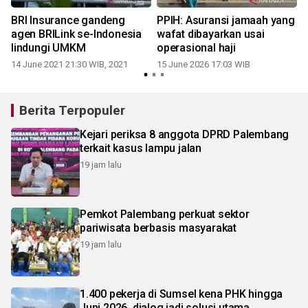
BRI Insurance gandeng
PPIH: Asuransi jamaah yang
agen BRILink se-Indonesia
wafat dibayarkan usai
lindungi UMKM
operasional haji
14 June 2021 21:30 WIB, 2021
15 June 2026 17:03 WIB
Berita Terpopuler
Kejari periksa 8 anggota DPRD Palembang
terkait kasus lampu jalan
19 jam lalu
Pemkot Palembang perkuat sektor
pariwisata berbasis masyarakat
19 jam lalu
1.400 pekerja di Sumsel kena PHK hingga
Juni 2026, dialog jadi solusi utama