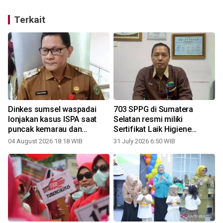
Terkait
Dinkes sumsel waspadai
703 SPPG di Sumatera
lonjakan kasus ISPA saat
Selatan resmi miliki
puncak kemarau dan
Sertifikat Laik Higiene
karhutla
Sanitasi
04 August 2026 18:18 WIB
31 July 2026 6:50 WIB
1