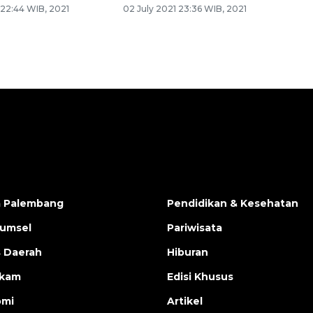
 22:44 WIB, 2021
02 July 2021 23:36 WIB, 2021
a Palembang
Pendidikan & Kesehatan
Sumsel
Pariwisata
s Daerah
Hiburan
ukam
Edisi Khusus
omi
Artikel