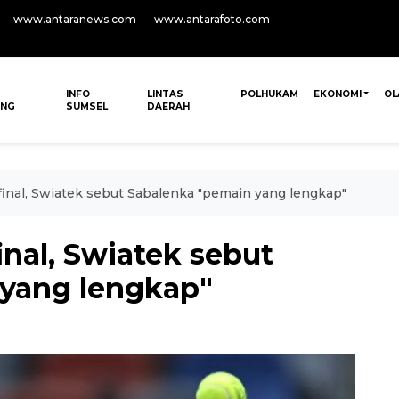
www.antaranews.com
www.antarafoto.com
INFO
LINTAS
POLHUKAM
EKONOMI
OL
ANG
SUMSEL
DAERAH
inal, Swiatek sebut Sabalenka "pemain yang lengkap"
nal, Swiatek sebut
yang lengkap"