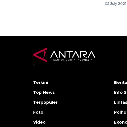
05 July 2021
>
Terkini
Berit
Top News
Info 
Terpopuler
Linta
Foto
Polh
Video
Ekon