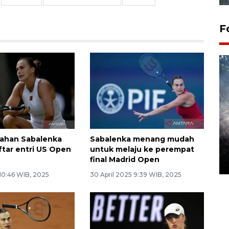
F
Alokasi anggaran untuk bibit
tahan Sabalenka
Sabalenka menang mudah
kopi arabika Gayo
ftar entri US Open
untuk melaju ke perempat
final Madrid Open
15 June 2026 11:15 WIB
 10:46 WIB, 2025
30 April 2025 9:39 WIB, 2025