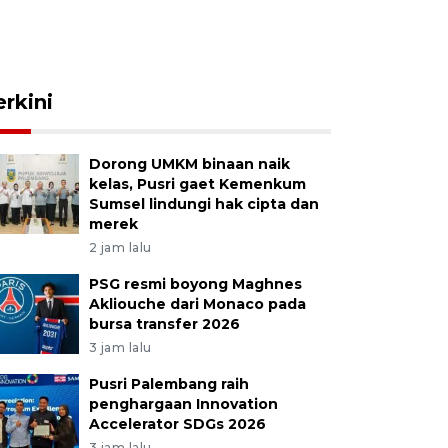
erkini
Dorong UMKM binaan naik
kelas, Pusri gaet Kemenkum
Sumsel lindungi hak cipta dan
merek
2 jam lalu
PSG resmi boyong Maghnes
Akliouche dari Monaco pada
bursa transfer 2026
3 jam lalu
Pusri Palembang raih
penghargaan Innovation
Accelerator SDGs 2026
3 jam lalu