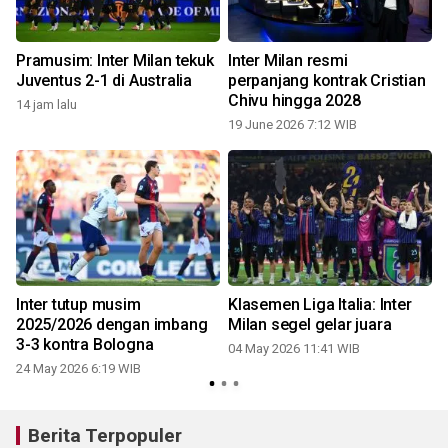
Pramusim: Inter Milan tekuk
Inter Milan resmi
Juventus 2-1 di Australia
perpanjang kontrak Cristian
Chivu hingga 2028
14 jam lalu
19 June 2026 7:12 WIB
Inter tutup musim
Klasemen Liga Italia: Inter
2025/2026 dengan imbang
Milan segel gelar juara
3-3 kontra Bologna
04 May 2026 11:41 WIB
24 May 2026 6:19 WIB
2
Berita Terpopuler