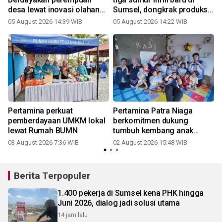
desa lewat inovasi olahan
Sumsel, dongkrak produksi
pinang
migas nasional
05 August 2026 14:39 WIB
05 August 2026 14:22 WIB
Pertamina perkuat
Pertamina Patra Niaga
pemberdayaan UMKM lokal
berkomitmen dukung
lewat Rumah BUMN
tumbuh kembang anak
Indonesia
03 August 2026 7:36 WIB
02 August 2026 15:48 WIB
3
Berita Terpopuler
1.400 pekerja di Sumsel kena PHK hingga
Juni 2026, dialog jadi solusi utama
14 jam lalu