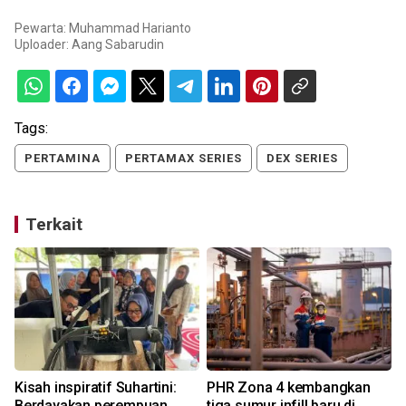
Pewarta: Muhammad Harianto
Uploader:
Aang Sabarudin
Tags:
PERTAMINA
PERTAMAX SERIES
DEX SERIES
Terkait
Kisah inspiratif Suhartini:
PHR Zona 4 kembangkan
Berdayakan perempuan
tiga sumur infill baru di