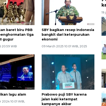
k
19 
an baret biru PBB
SBY bagikan resep Indonesia
 penghormatan tiga
bangkit dari keterpurukan
NI gugur
ekonomi
26 20:59 WIB
09 March 2025 10:01 WIB, 2025
ikan lagu alam
Prabowo puji SBY karena
jalan kaki ketempat
r 2024 10:01 WIB,
kampanye akbar