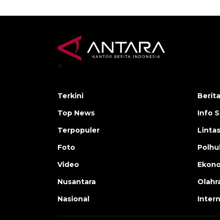
>
Terkini
Berit
Top News
Info 
Terpopuler
Linta
Foto
Polh
Video
Ekon
Nusantara
Olahr
Nasional
Inter