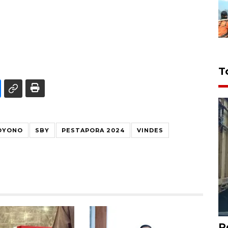
T
OYONO
SBY
PESTAPORA 2024
VINDES
P