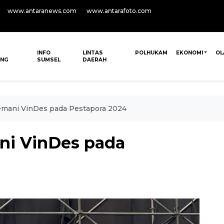
www.antaranews.com
www.antarafoto.com
INFO
LINTAS
POLHUKAM
EKONOMI
OL
ANG
SUMSEL
DAERAH
emani VinDes pada Pestapora 2024
ni VinDes pada