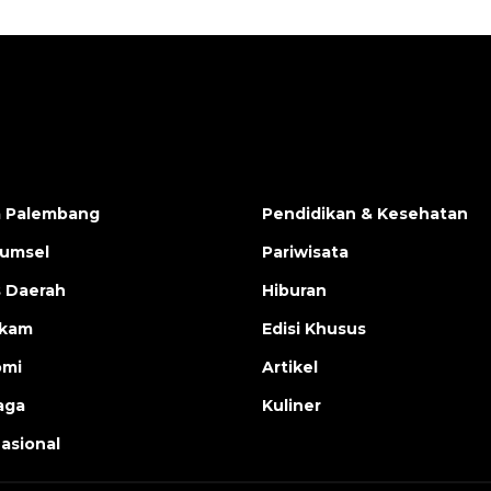
a Palembang
Pendidikan & Kesehatan
Sumsel
Pariwisata
s Daerah
Hiburan
ukam
Edisi Khusus
omi
Artikel
aga
Kuliner
nasional