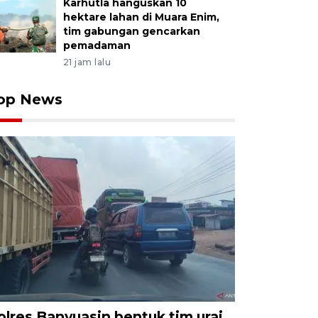
Karhutla hanguskan 10
hektare lahan di Muara Enim,
tim gabungan gencarkan
pemadaman
21 jam lalu
op News
olres Banyuasin bentuk tim urai