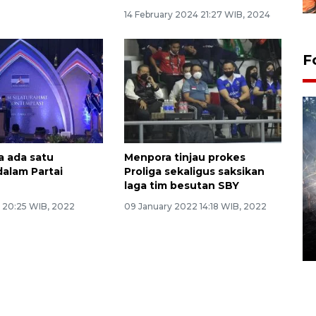
14 February 2024 21:27 WIB, 2024
F
a ada satu
Menpora tinjau prokes
dalam Partai
Proliga sekaligus saksikan
laga tim besutan SBY
Alokasi anggaran untuk bibit
2 20:25 WIB, 2022
09 January 2022 14:18 WIB, 2022
kopi arabika Gayo
15 June 2026 11:15 WIB