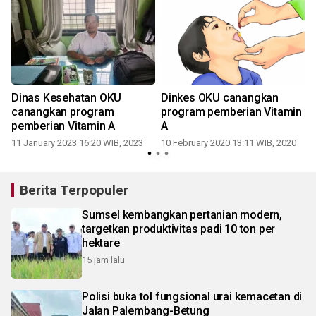
Dinas Kesehatan OKU
Dinkes OKU canangkan
canangkan program
program pemberian Vitamin
pemberian Vitamin A
A
11 January 2023 16:20 WIB, 2023
10 February 2020 13:11 WIB, 2020
3
Berita Terpopuler
Sumsel kembangkan pertanian modern,
targetkan produktivitas padi 10 ton per
hektare
15 jam lalu
Polisi buka tol fungsional urai kemacetan di
Jalan Palembang-Betung