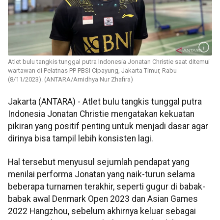
Atlet bulu tangkis tunggal putra Indonesia Jonatan Christie saat ditemui
wartawan di Pelatnas PP PBSI Cipayung, Jakarta Timur, Rabu
(8/11/2023). (ANTARA/Arnidhya Nur Zhafira)
Jakarta (ANTARA) - Atlet bulu tangkis tunggal putra
Indonesia Jonatan Christie mengatakan kekuatan
pikiran yang positif penting untuk menjadi dasar agar
dirinya bisa tampil lebih konsisten lagi.
Hal tersebut menyusul sejumlah pendapat yang
menilai performa Jonatan yang naik-turun selama
beberapa turnamen terakhir, seperti gugur di babak-
babak awal Denmark Open 2023 dan Asian Games
2022 Hangzhou, sebelum akhirnya keluar sebagai