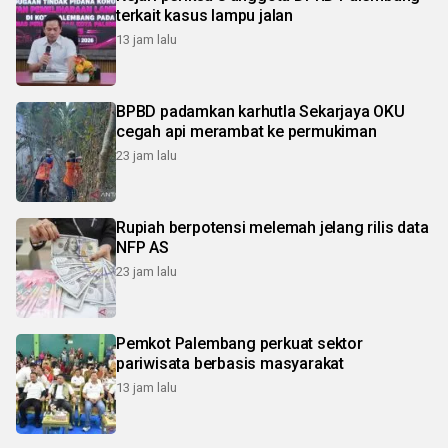
terkait kasus lampu jalan
13 jam lalu
BPBD padamkan karhutla Sekarjaya OKU
cegah api merambat ke permukiman
23 jam lalu
Rupiah berpotensi melemah jelang rilis data
NFP AS
23 jam lalu
Pemkot Palembang perkuat sektor
pariwisata berbasis masyarakat
13 jam lalu