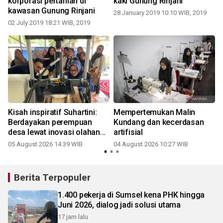
korporasi pertanian di
kaki Gunung Rinjani
kawasan Gunung Rinjani
28 January 2019 10:10 WIB, 2019
02 July 2019 18:21 WIB, 2019
Kisah inspiratif Suhartini:
Mempertemukan Malin
Berdayakan perempuan
Kundang dan kecerdasan
desa lewat inovasi olahan
artifisial
pinang
05 August 2026 14:39 WIB
04 August 2026 10:27 WIB
2
Berita Terpopuler
1.400 pekerja di Sumsel kena PHK hingga
Juni 2026, dialog jadi solusi utama
17 jam lalu