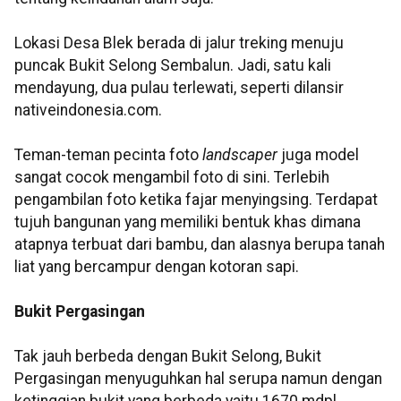
Lokasi Desa
Blek
berada di jalur
treking
menuju
puncak Bukit Selong
Sembalun
. Jadi, satu kali
mendayung, dua pulau terlewati, seperti dilansir
nativeindonesia
.
com
.
Teman-teman pecinta foto
landscaper
juga model
sangat cocok mengambil foto di sini. Terlebih
pengambilan foto ketika fajar menyingsing. Terdapat
tujuh bangunan yang memiliki bentuk khas dimana
atapnya terbuat dari bambu, dan alasnya berupa tanah
liat yang bercampur dengan kotoran sapi.
Bukit
Pergasingan
Tak jauh berbeda dengan Bukit Selong, Bukit
Pergasingan
menyuguhkan hal serupa namun dengan
ketinggian bukit yang berbeda yaitu 1670 mdpl.