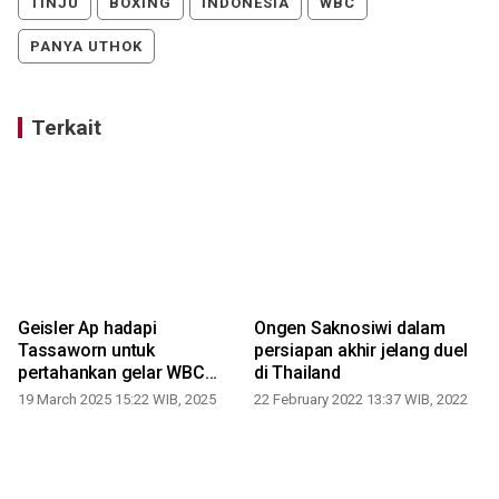
TINJU
BOXING
INDONESIA
WBC
PANYA UTHOK
Terkait
Geisler Ap hadapi
Ongen Saknosiwi dalam
Tassaworn untuk
persiapan akhir jelang duel
pertahankan gelar WBC
di Thailand
pada 29 Maret
19 March 2025 15:22 WIB, 2025
22 February 2022 13:37 WIB, 2022