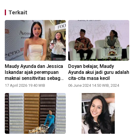
Terkait
Maudy Ayunda dan Jessica
Doyan belajar, Maudy
Iskandar ajak perempuan
Ayunda akui jadi guru adalah
k
maknai sensitivitas sebagai
cita-cita masa kecil
kekuatan
17 April 2026 19:40 WIB
06 June 2024 14:50 WIB, 2024
2