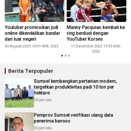
Youtuber promosikan judi
Manny Pacquiao kembali ke
a
online dikendalikan bandar
ring berduel dengan
sa
dari luar negeri
YouTuber Korses
30 August 2023 10:01 WIB, 2023
11 December 2022 19:55 WIB,
2022
Berita Terpopuler
Sumsel kembangkan pertanian modern,
targetkan produktivitas padi 10 ton per
hektare
20 jam lalu
Pemprov Sumsel verifikasi ulang data
penerima bansos
20 jam lalu