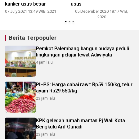
kanker usus besar
usus
0
07 July 2021 13:49 WIB, 2021
05 December 2020 18:17 WIB,
2020
Berita Terpopuler
Pemkot Palembang bangun budaya peduli
lingkungan pelajar lewat Adiwiyata
4 jam lalu
PIHPS: Harga cabai rawit Rp59.150/kg, telur
ayam Rp29.550/kg
23 jam lalu
KPK geledah rumah mantan Pj Wali Kota
Bengkulu Arif Gunadi
23 jam lalu