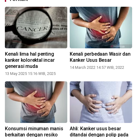
Kenali lima hal penting
Kenali perbedaan Wasir dan
kanker kolorektal incar
Kanker Usus Besar
generasi muda
14 March 2022 14:57 WIB, 2022
13 May 2025 15:16 WIB, 2025
a
Konsumsi minuman manis
Ahli: Kanker usus besar
berkaitan dengan resiko
ditandai dengan polip pada