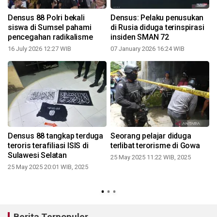
Densus 88 Polri bekali
Densus: Pelaku penusukan
siswa di Sumsel pahami
di Rusia diduga terinspirasi
pencegahan radikalisme
insiden SMAN 72
16 July 2026 12:27 WIB
07 January 2026 16:24 WIB
Densus 88 tangkap terduga
Seorang pelajar diduga
teroris terafiliasi ISIS di
terlibat terorisme di Gowa
t
Sulawesi Selatan
25 May 2025 11:22 WIB, 2025
25 May 2025 20:01 WIB, 2025
Berita Terpopuler