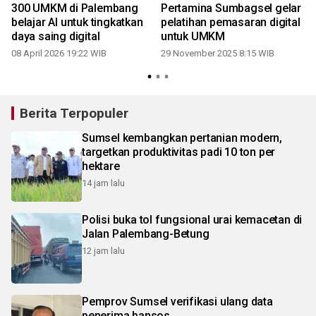
300 UMKM di Palembang
Pertamina Sumbagsel gelar
belajar AI untuk tingkatkan
pelatihan pemasaran digital
daya saing digital
untuk UMKM
08 April 2026 19:22 WIB
29 November 2025 8:15 WIB
2
Berita Terpopuler
Sumsel kembangkan pertanian modern,
targetkan produktivitas padi 10 ton per
hektare
14 jam lalu
Polisi buka tol fungsional urai kemacetan di
Jalan Palembang-Betung
12 jam lalu
Pemprov Sumsel verifikasi ulang data
penerima bansos