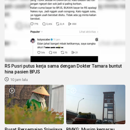
RS Pusri putus kerja sama dengan Dokter Tamara buntut
hina pasien BPJS
10 jam lalu
Pusat Persemaian Sriwijaya
BMKG: Musim kemarau