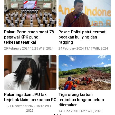
Pakar: Permintaan maaf 78
Pakar: Polisi patut cermat
pegawai KPK pungli
bedakan bullying dan
terkesan teatrikal
ragging
29 February 2024 12:25 WIB, 2024
24 February 2024 11:17 WIB, 2024
0
Pakar ingatkan JPU tak
Tiga orang korban
terjebak klaim perkosaan PC
tertimbun longsor belum
ditemukan
21 December 2022 15:45 WIB,
2022
14 June 2020 14:27 WIB, 2020
0