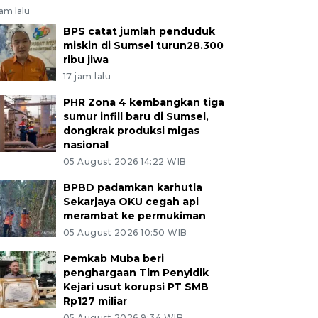
jam lalu
BPS catat jumlah penduduk
miskin di Sumsel turun28.300
ribu jiwa
17 jam lalu
PHR Zona 4 kembangkan tiga
sumur infill baru di Sumsel,
dongkrak produksi migas
nasional
05 August 2026 14:22 WIB
BPBD padamkan karhutla
Sekarjaya OKU cegah api
merambat ke permukiman
05 August 2026 10:50 WIB
Pemkab Muba beri
penghargaan Tim Penyidik
Kejari usut korupsi PT SMB
Rp127 miliar
05 August 2026 9:34 WIB