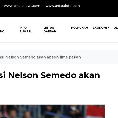
www.antaranews.com
www.antarafoto.com
INFO
LINTAS
POLHUKAM
EKONOMI
OL
ANG
SUMSEL
DAERAH
asi Nelson Semedo akan absen lima pekan
si Nelson Semedo akan