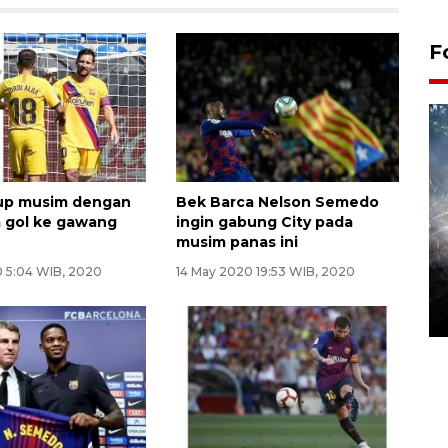
F
tup musim dengan
Bek Barca Nelson Semedo
a gol ke gawang
ingin gabung City pada
musim panas ini
Alokasi anggaran untuk bibit
0 5:04 WIB, 2020
14 May 2020 19:53 WIB, 2020
kopi arabika Gayo
15 June 2026 11:15 WIB