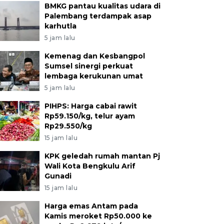
BMKG pantau kualitas udara di
Palembang terdampak asap
karhutla
5 jam lalu
Kemenag dan Kesbangpol
Sumsel sinergi perkuat
lembaga kerukunan umat
5 jam lalu
PIHPS: Harga cabai rawit
Rp59.150/kg, telur ayam
Rp29.550/kg
15 jam lalu
KPK geledah rumah mantan Pj
Wali Kota Bengkulu Arif
Gunadi
15 jam lalu
Harga emas Antam pada
Kamis meroket Rp50.000 ke