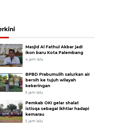
erkini
Masjid Al Fathul Akbar jadi
ikon baru Kota Palembang
4 jam lalu
BPBD Prabumulih salurkan air
bersih ke tujuh wilayah
kekeringan
5 jam lalu
Pemkab OKI gelar shalat
istisqa sebagai ikhtiar hadapi
kemarau
5 jam lalu