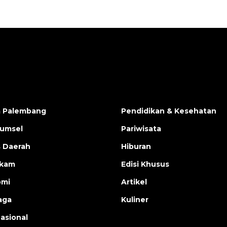
a Palembang
Pendidikan & Kesehatan
Sumsel
Pariwisata
s Daerah
Hiburan
ukam
Edisi Khusus
omi
Artikel
aga
Kuliner
nasional