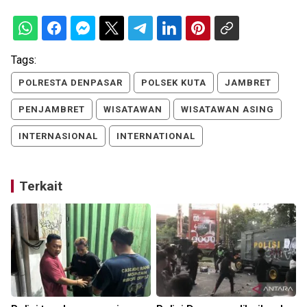
Tags:
POLRESTA DENPASAR
POLSEK KUTA
JAMBRET
PENJAMBRET
WISATAWAN
WISATAWAN ASING
INTERNASIONAL
INTERNATIONAL
Terkait