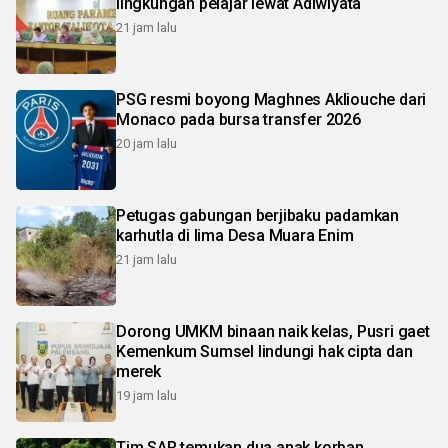
lingkungan pelajar lewat Adiwiyata
21 jam lalu
PSG resmi boyong Maghnes Akliouche dari
Monaco pada bursa transfer 2026
20 jam lalu
Petugas gabungan berjibaku padamkan
karhutla di lima Desa Muara Enim
21 jam lalu
Dorong UMKM binaan naik kelas, Pusri gaet
Kemenkum Sumsel lindungi hak cipta dan
merek
19 jam lalu
Tim SAR temukan dua anak korban