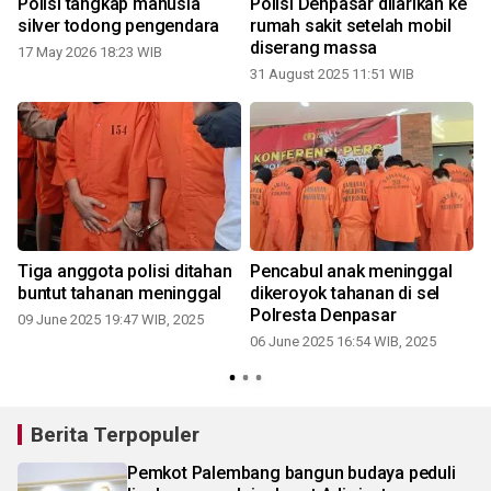
Polisi tangkap manusia
Polisi Denpasar dilarikan ke
silver todong pengendara
rumah sakit setelah mobil
diserang massa
17 May 2026 18:23 WIB
31 August 2025 11:51 WIB
Tiga anggota polisi ditahan
Pencabul anak meninggal
buntut tahanan meninggal
dikeroyok tahanan di sel
Polresta Denpasar
09 June 2025 19:47 WIB, 2025
06 June 2025 16:54 WIB, 2025
1
Berita Terpopuler
Pemkot Palembang bangun budaya peduli