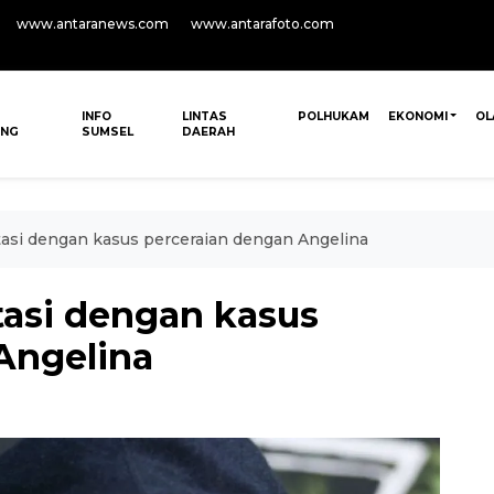
www.antaranews.com
www.antarafoto.com
INFO
LINTAS
POLHUKAM
EKONOMI
OL
ANG
SUMSEL
DAERAH
stasi dengan kasus perceraian dengan Angelina
stasi dengan kasus
Angelina