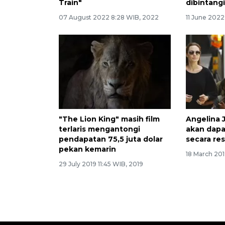
Train"
dibintangi
07 August 2022 8:28 WIB, 2022
11 June 202
"The Lion King" masih film
Angelina J
terlaris mengantongi
akan dapa
pendapatan 75,5 juta dolar
secara re
pekan kemarin
18 March 201
29 July 2019 11:45 WIB, 2019