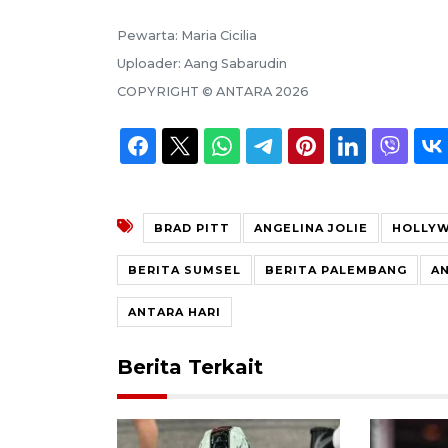
Pewarta:
Maria Cicilia
Uploader:
Aang Sabarudin
COPYRIGHT ©
ANTARA
2026
BRAD PITT
ANGELINA JOLIE
HOLLYW
BERITA SUMSEL
BERITA PALEMBANG
A
ANTARA HARI
Berita Terkait