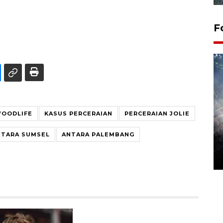
F
OODLIFE
KASUS PERCERAIAN
PERCERAIAN JOLIE
Alokasi anggaran untuk bibit
NTARA SUMSEL
ANTARA PALEMBANG
kopi arabika Gayo
15 June 2026 11:15 WIB