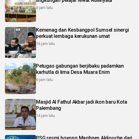
lingkungan pelajar lewat Adiwiyata
6 jam lalu
Kemenag dan Kesbangpol Sumsel sinergi
perkuat lembaga kerukunan umat
16 jam lalu
Petugas gabungan berjibaku padamkan
karhutla di lima Desa Muara Enim
6 jam lalu
Masjid Al Fathul Akbar jadi ikon baru Kota
Palembang
14 jam lalu
PSG resmi boyong Maghnes Akliouche dari