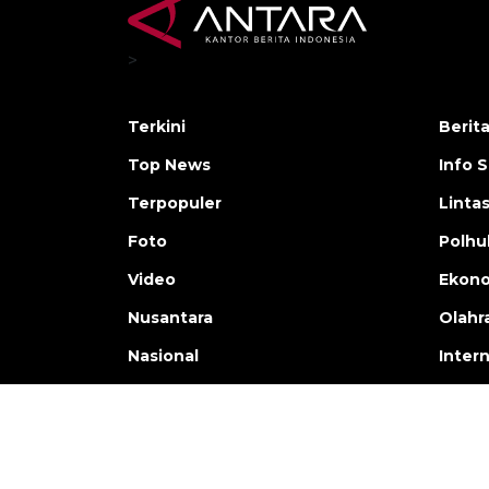
>
Terkini
Berit
Top News
Info 
Terpopuler
Linta
Foto
Polh
Video
Ekon
Nusantara
Olahr
Nasional
Inter
Copyright © ANTARA