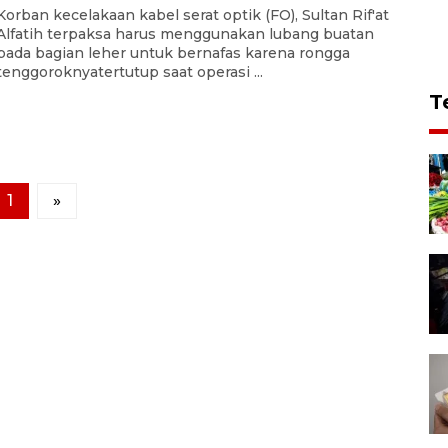
Korban kecelakaan kabel serat optik (FO), Sultan Rif'at
Alfatih terpaksa harus menggunakan lubang buatan
pada bagian leher untuk bernafas karena rongga
tenggoroknyatertutup saat operasi ...
T
1
»