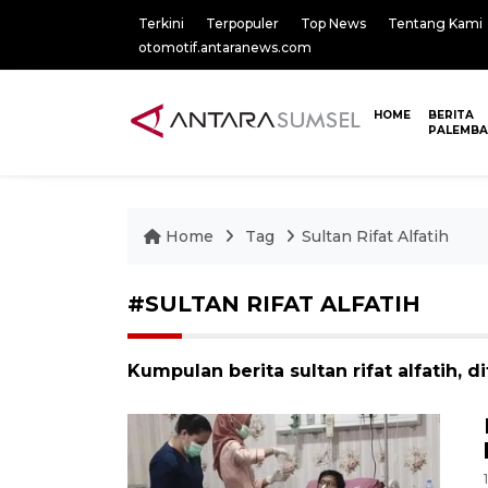
Terkini
Terpopuler
Top News
Tentang Kami
otomotif.antaranews.com
HOME
BERITA
PALEMB
Home
Tag
Sultan Rifat Alfatih
#SULTAN RIFAT ALFATIH
Kumpulan berita sultan rifat alfatih, d