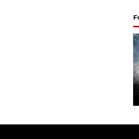
F
Alokasi anggaran untuk bibit
kopi arabika Gayo
15 June 2026 11:15 WIB