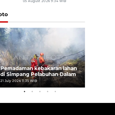
05 August 2026 9:34 WIB
oto
Pemadaman kebakaran lahan
Kebakaran
di Simpang Pelabuhan Dalam
Rambutan
21 July 2026 11:35 WIB
08 July 2026 