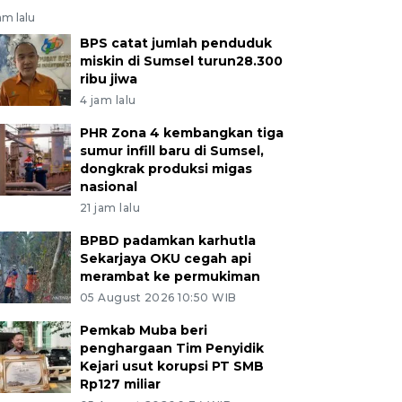
am lalu
BPS catat jumlah penduduk
miskin di Sumsel turun28.300
ribu jiwa
4 jam lalu
PHR Zona 4 kembangkan tiga
sumur infill baru di Sumsel,
dongkrak produksi migas
nasional
21 jam lalu
BPBD padamkan karhutla
Sekarjaya OKU cegah api
merambat ke permukiman
05 August 2026 10:50 WIB
Pemkab Muba beri
penghargaan Tim Penyidik
Kejari usut korupsi PT SMB
Rp127 miliar