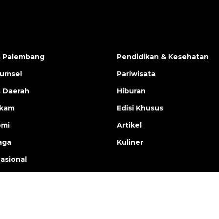
a Palembang
Pendidikan & Kesehatan
Sumsel
Pariwisata
s Daerah
Hiburan
ukam
Edisi Khusus
omi
Artikel
aga
Kuliner
nasional