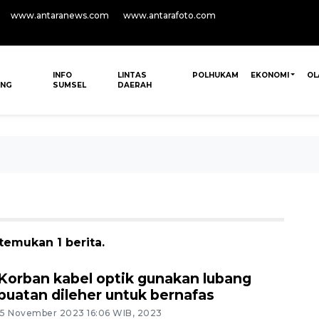
www.antaranews.com
www.antarafoto.com
INFO
LINTAS
POLHUKAM
EKONOMI
OL
ANG
SUMSEL
DAERAH
itemukan 1 berita.
Korban kabel optik gunakan lubang
buatan dileher untuk bernafas
15 November 2023 16:06 WIB, 2023