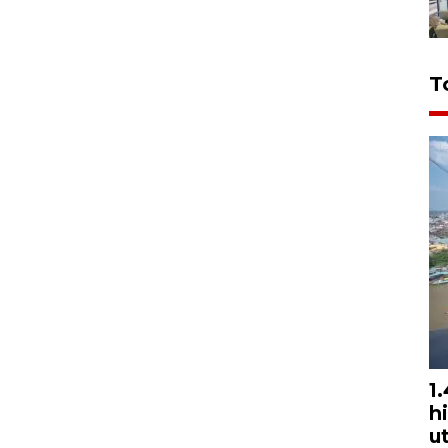
T
1
h
u