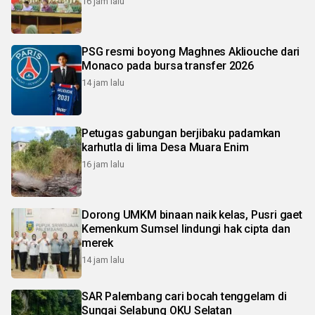
16 jam lalu
PSG resmi boyong Maghnes Akliouche dari
Monaco pada bursa transfer 2026
14 jam lalu
Petugas gabungan berjibaku padamkan
karhutla di lima Desa Muara Enim
16 jam lalu
Dorong UMKM binaan naik kelas, Pusri gaet
Kemenkum Sumsel lindungi hak cipta dan
merek
14 jam lalu
SAR Palembang cari bocah tenggelam di
Sungai Selabung OKU Selatan