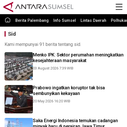
Berita Palembang
Info Sumsel
Lintas Daerah
Polhuk
Sid
Kami mempunyai 91 berita tentang sid.
Menko IPK: Sektor perumahan meningkatkan
kesejahteraan masyarakat
03 August 2026 7:39 WIB
Prabowo ingatkan koruptor tak bisa
sembunyikan kekayaan
20 May 2026 16:20 WIB
Saka Energi Indonesia temukan cadangan
minyak baru di perairan Jawa Timur