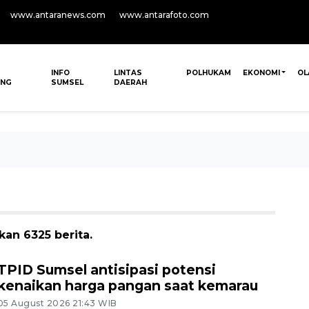
www.antaranews.com
www.antarafoto.com
INFO
LINTAS
POLHUKAM
EKONOMI
OL
ANG
SUMSEL
DAERAH
an 6325 berita.
TPID Sumsel antisipasi potensi
kenaikan harga pangan saat kemarau
05 August 2026 21:43 WIB