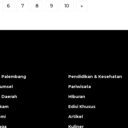
6
7
8
9
10
»
a Palembang
Pendidikan & Kesehatan
Sumsel
Pariwisata
s Daerah
Hiburan
ukam
Edisi Khusus
omi
Artikel
aga
Kuliner