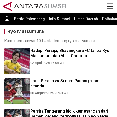
Berita Palembang
Info Sumsel
Lintas Daerah
Polhuk
Ryo Matsumura
Kami mempunyai 19 berita tentang ryo matsumura.
Hadapi Persija, Bhayangkara FC tanpa Ryo
Matsumura dan Allan Cardoso
02 April 2026 16:08 WIB
Laga Persita vs Semen Padang resmi
ditunda
30 August 2025 20:58 WIB
Persita Tangerang bidik kemenangan dari
Semen Padang, termotivasi raih poin laga