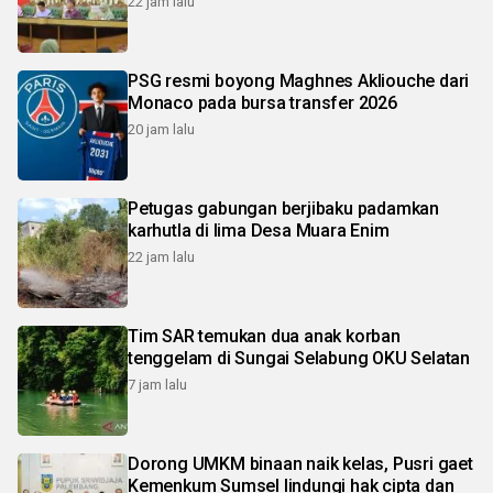
22 jam lalu
PSG resmi boyong Maghnes Akliouche dari
Monaco pada bursa transfer 2026
20 jam lalu
Petugas gabungan berjibaku padamkan
karhutla di lima Desa Muara Enim
22 jam lalu
Tim SAR temukan dua anak korban
tenggelam di Sungai Selabung OKU Selatan
7 jam lalu
Dorong UMKM binaan naik kelas, Pusri gaet
Kemenkum Sumsel lindungi hak cipta dan