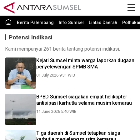
Berita Palembang
Info Sumsel
Lintas Daerah
Polhuk
Potensi Indikasi
Kami mempunyai 261 berita tentang potensi indikasi.
Kejati Sumsel minta warga laporkan dugaan
penyelewengan SPMB SMA
01 July 2026 9:31 WIB
BPBD Sumsel siagakan empat helikopter
antisipasi karhutla selama musim kemarau
11 June 2026 5:40 WIB
Tiga daerah di Sumsel tetapkan siaga
karhutla menjelang musim kemarau