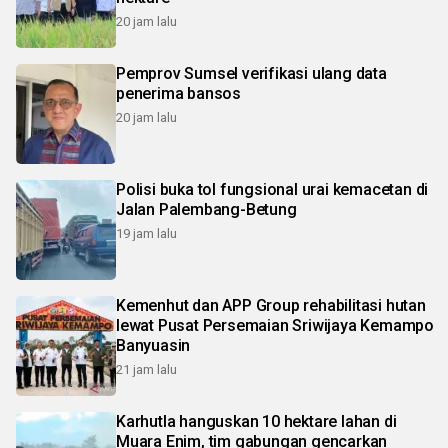
20 jam lalu
Pemprov Sumsel verifikasi ulang data
penerima bansos
20 jam lalu
Polisi buka tol fungsional urai kemacetan di
Jalan Palembang-Betung
19 jam lalu
Kemenhut dan APP Group rehabilitasi hutan
lewat Pusat Persemaian Sriwijaya Kemampo
Banyuasin
21 jam lalu
Karhutla hanguskan 10 hektare lahan di
Muara Enim, tim gabungan gencarkan