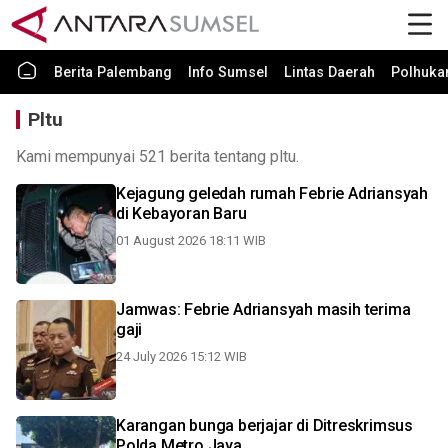
Berita Palembang
Info Sumsel
Lintas Daerah
Polhuk
Pltu
Kami mempunyai 521 berita tentang pltu.
Kejagung geledah rumah Febrie Adriansyah
di Kebayoran Baru
01 August 2026 18:11 WIB
Jamwas: Febrie Adriansyah masih terima
gaji
24 July 2026 15:12 WIB
Karangan bunga berjajar di Ditreskrimsus
Polda Metro Jaya