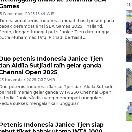
21 
Games
15 December 2025 16:49 WIB
Tim nasional tenis Indonesia meraih hasil positif pada
babak perempat final SEA Games 2025 Thailand,
Senin, dengan tunggal putri Janice Tjen dan tunggal
putra Muhammad Rifqi Fitriadi berhasil ...
Duo petenis Indonesia Janice Tjen
dan Aldila Sutjiadi raih gelar ganda
Chennai Open 2025
03 November 2025 7:37 WIB
Duo petenis Indonesia Janice Tjen dan Aldila Sutjiadi
berhasil meraih gelar ganda WTA 250 Chennai Open
di India. Janice/Aldila yang menempati unggulan
kedua sukses mengalahkan unggulan ...
Petenis Indonesia Janice Tjen siap
rebut tiket babak utama WTA 1000