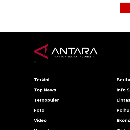
1
>
Terkini
Berit
Top News
Info 
Terpopuler
Linta
Foto
Polh
Video
Ekon