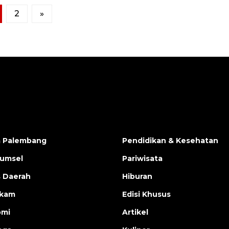
2
»
a Palembang
Pendidikan & Kesehatan
Sumsel
Pariwisata
s Daerah
Hiburan
ukam
Edisi Khusus
omi
Artikel