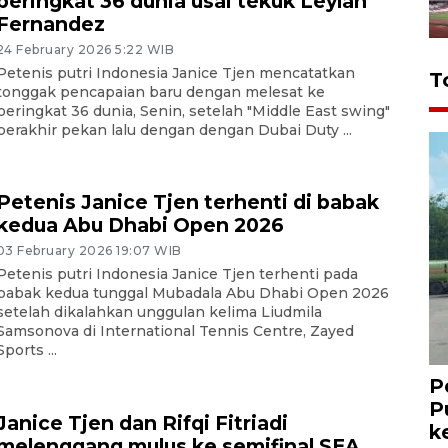
peringkat 36 dunia usai tekuk Leylah
Fernandez
24 February 2026 5:22 WIB
Petenis putri Indonesia Janice Tjen mencatatkan
T
tonggak pencapaian baru dengan melesat ke
peringkat 36 dunia, Senin, setelah "Middle East swing"
berakhir pekan lalu dengan dengan Dubai Duty ...
Petenis Janice Tjen terhenti di babak
kedua Abu Dhabi Open 2026
03 February 2026 19:07 WIB
Petenis putri Indonesia Janice Tjen terhenti pada
babak kedua tunggal Mubadala Abu Dhabi Open 2026
setelah dikalahkan unggulan kelima Liudmila
Samsonova di International Tennis Centre, Zayed
Sports ...
P
P
Janice Tjen dan Rifqi Fitriadi
k
melenggang mulus ke semifinal SEA