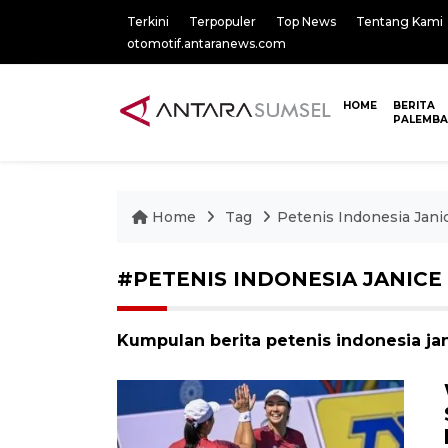
Terkini
Terpopuler
Top News
Tentang Kami
otomotif.antaranews.com
HOME
BERITA
PALEMB
Home
Tag
Petenis Indonesia Jani
#PETENIS INDONESIA JANICE
Kumpulan berita petenis indonesia jan