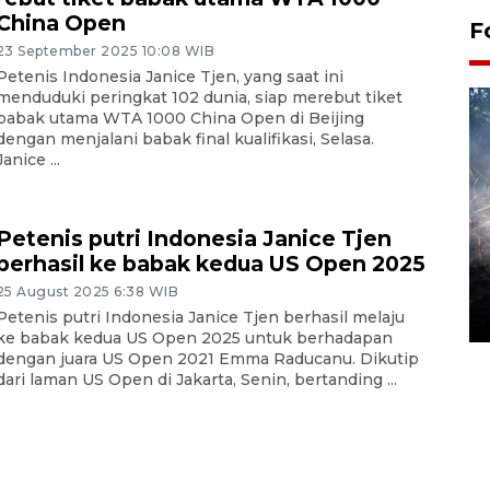
China Open
F
23 September 2025 10:08 WIB
Petenis Indonesia Janice Tjen, yang saat ini
menduduki peringkat 102 dunia, siap merebut tiket
babak utama WTA 1000 China Open di Beijing
dengan menjalani babak final kualifikasi, Selasa.
Janice ...
Petenis putri Indonesia Janice Tjen
Alokasi anggaran untuk bibit
berhasil ke babak kedua US Open 2025
kopi arabika Gayo
25 August 2025 6:38 WIB
15 June 2026 11:15 WIB
Petenis putri Indonesia Janice Tjen berhasil melaju
ke babak kedua US Open 2025 untuk berhadapan
dengan juara US Open 2021 Emma Raducanu. Dikutip
dari laman US Open di Jakarta, Senin, bertanding ...