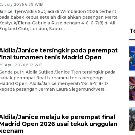
05 July 2026 6:39 WIB
Janice Tjen/Aldila Sutjiadi di Wimbledon 2026 terhenti
pada babak kedua setelah dikalahkan pasangan Marta
Kostyuk/Elena-Gabriela Ruse dengan 4-6, 6-7(8) di All
England Club, London, Sabtu. ...
T
Aldila/Janice tersingkir pada perempat
final turnamen tenis Madrid Open
29 April 2026 6:12 WIB
Ganda putri Aldila Sutjiadi/Janice Tjen tersingkir pada
babak perempat final turnamen tenis bergengsi
Madrid Open. Aldila/Janice menyerah 7-5, 5-7, 8-10
kepada pasangan Jerman Laura Siegemund/Vera ...
Aldila/Janice melaju ke perempat final
Madrid Open 2026 usai tekuk unggulan
keenam