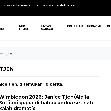
www.antaranews.com
www.antarafoto.com
INFO
LINTAS
POLHUKAM
EKONOMI
OL
ANG
SUMSEL
DAERAH
ce Tjen
 TJEN
ice tjen, ditemukan 18 berita.
Wimbledon 2026: Janice Tjen/Aldila
Sutjiadi gugur di babak kedua setelah
kalah dramatis