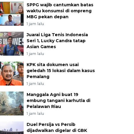
SPPG wajib cantumkan batas
waktu konsumsi di ompreng
MBG pekan depan
1 jam lalu
Juarai Liga Tenis Indonesia
Seri 1, Lucky Candra tatap
Asian Games
1 jam lalu
KPK sita dokumen usai
geledah 15 lokasi dalam kasus
Pemalang
1 jam lalu
Manggala Agni buat 19
embung tangani karhutla di
Pelalawan Riau
1 jam lalu
Duel Persija vs Persib
dijadwalkan digelar di GBK