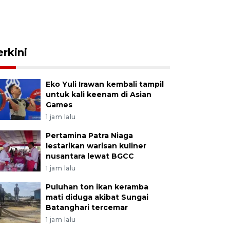
erkini
Eko Yuli Irawan kembali tampil
untuk kali keenam di Asian
Games
1 jam lalu
Pertamina Patra Niaga
lestarikan warisan kuliner
nusantara lewat BGCC
1 jam lalu
Puluhan ton ikan keramba
mati diduga akibat Sungai
Batanghari tercemar
1 jam lalu