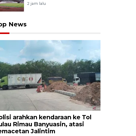
2 jam lalu
op News
olisi arahkan kendaraan ke Tol
ulau Rimau Banyuasin, atasi
emacetan Jalintim