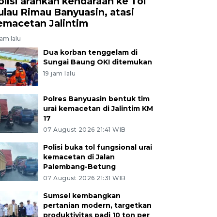
olisi arahkan kendaraan ke Tol
ulau Rimau Banyuasin, atasi
emacetan Jalintim
jam lalu
Dua korban tenggelam di
Sungai Baung OKI ditemukan
19 jam lalu
Polres Banyuasin bentuk tim
urai kemacetan di Jalintim KM
17
07 August 2026 21:41 WIB
Polisi buka tol fungsional urai
kemacetan di Jalan
Palembang-Betung
07 August 2026 21:31 WIB
Sumsel kembangkan
pertanian modern, targetkan
produktivitas padi 10 ton per