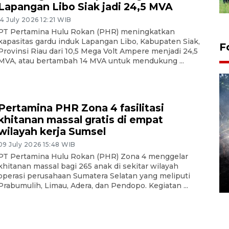
Lapangan Libo Siak jadi 24,5 MVA
14 July 2026 12:21 WIB
PT Pertamina Hulu Rokan (PHR) meningkatkan
kapasitas gardu induk Lapangan Libo, Kabupaten Siak,
F
Provinsi Riau dari 10,5 Mega Volt Ampere menjadi 24,5
MVA, atau bertambah 14 MVA untuk mendukung ...
Pertamina PHR Zona 4 fasilitasi
khitanan massal gratis di empat
wilayah kerja Sumsel
09 July 2026 15:48 WIB
Alokasi anggaran untuk bibit
PT Pertamina Hulu Rokan (PHR) Zona 4 menggelar
kopi arabika Gayo
khitanan massal bagi 265 anak di sekitar wilayah
operasi perusahaan Sumatera Selatan yang meliputi
15 June 2026 11:15 WIB
Prabumulih, Limau, Adera, dan Pendopo. Kegiatan ...