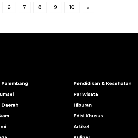
6
7
8
9
10
»
a Palembang
Pendidikan & Kesehatan
Sumsel
Pariwisata
s Daerah
Hiburan
ukam
Edisi Khusus
omi
Artikel
aga
Kuliner