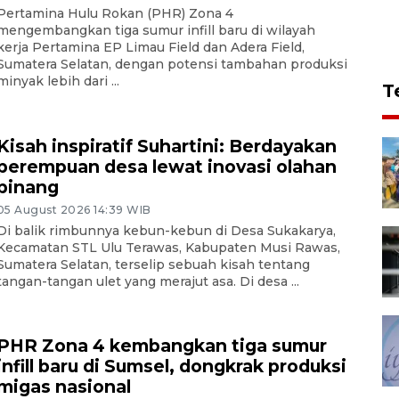
Pertamina Hulu Rokan (PHR) Zona 4
mengembangkan tiga sumur infill baru di wilayah
kerja Pertamina EP Limau Field dan Adera Field,
Sumatera Selatan, dengan potensi tambahan produksi
minyak lebih dari ...
T
Kisah inspiratif Suhartini: Berdayakan
perempuan desa lewat inovasi olahan
pinang
05 August 2026 14:39 WIB
Di balik rimbunnya kebun-kebun di Desa Sukakarya,
Kecamatan STL Ulu Terawas, Kabupaten Musi Rawas,
Sumatera Selatan, terselip sebuah kisah tentang
tangan-tangan ulet yang merajut asa. Di desa ...
PHR Zona 4 kembangkan tiga sumur
infill baru di Sumsel, dongkrak produksi
migas nasional