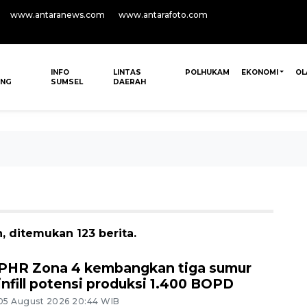
www.antaranews.com
www.antarafoto.com
INFO
LINTAS
POLHUKAM
EKONOMI
OL
ANG
SUMSEL
DAERAH
, ditemukan 123 berita.
PHR Zona 4 kembangkan tiga sumur
infill potensi produksi 1.400 BOPD
05 August 2026 20:44 WIB