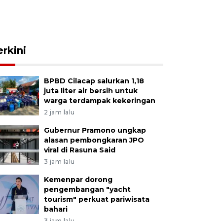
erkini
BPBD Cilacap salurkan 1,18
juta liter air bersih untuk
warga terdampak kekeringan
2 jam lalu
Gubernur Pramono ungkap
alasan pembongkaran JPO
viral di Rasuna Said
3 jam lalu
Kemenpar dorong
pengembangan "yacht
tourism" perkuat pariwisata
bahari
3 jam lalu