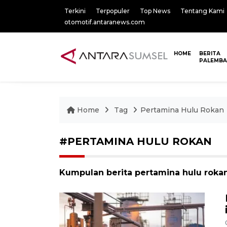
Terkini
Terpopuler
Top News
Tentang Kami
otomotif.antaranews.com
HOME
BERITA
PALEMB
Home
Tag
Pertamina Hulu Rokan
#PERTAMINA HULU ROKAN
Kumpulan berita pertamina hulu rokan