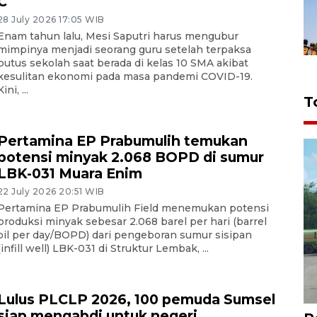
C
28 July 2026 17:05 WIB
Enam tahun lalu, Mesi Saputri harus mengubur
mimpinya menjadi seorang guru setelah terpaksa
putus sekolah saat berada di kelas 10 SMA akibat
kesulitan ekonomi pada masa pandemi COVID-19.
Kini, ...
T
Pertamina EP Prabumulih temukan
potensi minyak 2.068 BOPD di sumur
LBK-031 Muara Enim
22 July 2026 20:51 WIB
Pertamina EP Prabumulih Field menemukan potensi
produksi minyak sebesar 2.068 barel per hari (barrel
oil per day/BOPD) dari pengeboran sumur sisipan
(infill well) LBK-031 di Struktur Lembak, ...
Lulus PLCLP 2026, 100 pemuda Sumsel
siap mengabdi untuk negeri