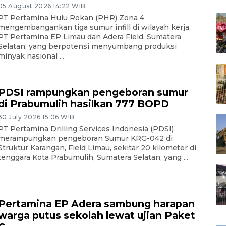
05 August 2026 14:22 WIB
PT Pertamina Hulu Rokan (PHR) Zona 4
mengembangankan tiga sumur infill di wilayah kerja
PT Pertamina EP Limau dan Adera Field, Sumatera
Selatan, yang berpotensi menyumbang produksi
minyak nasional ...
PDSI rampungkan pengeboran sumur
di Prabumulih hasilkan 777 BOPD
30 July 2026 15:06 WIB
PT Pertamina Drilling Services Indonesia (PDSI)
merampungkan pengeboran Sumur KRG-042 di
Struktur Karangan, Field Limau, sekitar 20 kilometer di
tenggara Kota Prabumulih, Sumatera Selatan, yang ...
Pertamina EP Adera sambung harapan
warga putus sekolah lewat ujian Paket