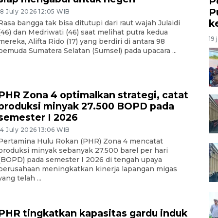
P
P
18 July 2026 12:05 WIB
k
Rasa bangga tak bisa ditutupi dari raut wajah Julaidi
(46) dan Medriwati (46) saat melihat putra kedua
19 
mereka, Alifta Rido (17) yang berdiri di antara 98
pemuda Sumatera Selatan (Sumsel) pada upacara ...
PHR Zona 4 optimalkan strategi, catat
produksi minyak 27.500 BOPD pada
semester I 2026
14 July 2026 13:06 WIB
Pertamina Hulu Rokan (PHR) Zona 4 mencatat
produksi minyak sebanyak 27.500 barel per hari
(BOPD) pada semester I 2026 di tengah upaya
perusahaan meningkatkan kinerja lapangan migas
yang telah ...
PHR tingkatkan kapasitas gardu induk