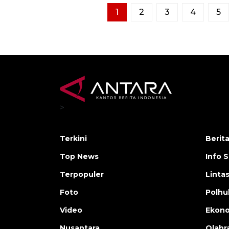
1
2
3
4
5
>
Terkini
Berit
Top News
Info 
Terpopuler
Linta
Foto
Polh
Video
Ekon
Nusantara
Olahr