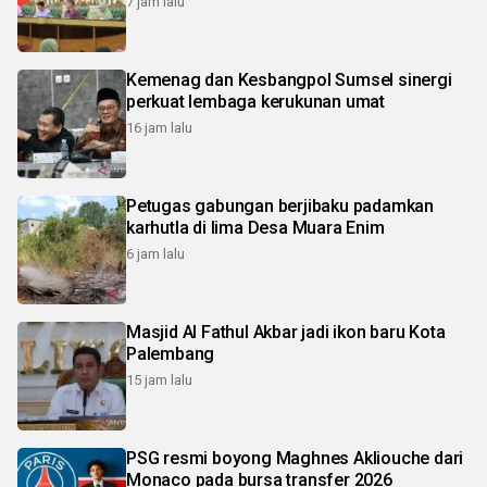
7 jam lalu
Kemenag dan Kesbangpol Sumsel sinergi
perkuat lembaga kerukunan umat
16 jam lalu
Petugas gabungan berjibaku padamkan
karhutla di lima Desa Muara Enim
6 jam lalu
Masjid Al Fathul Akbar jadi ikon baru Kota
Palembang
15 jam lalu
PSG resmi boyong Maghnes Akliouche dari
Monaco pada bursa transfer 2026