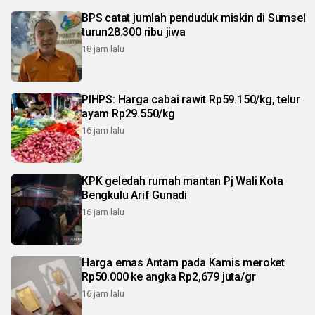
BPS catat jumlah penduduk miskin di Sumsel
turun28.300 ribu jiwa
18 jam lalu
PIHPS: Harga cabai rawit Rp59.150/kg, telur
ayam Rp29.550/kg
16 jam lalu
KPK geledah rumah mantan Pj Wali Kota
Bengkulu Arif Gunadi
16 jam lalu
Harga emas Antam pada Kamis meroket
Rp50.000 ke angka Rp2,679 juta/gr
16 jam lalu