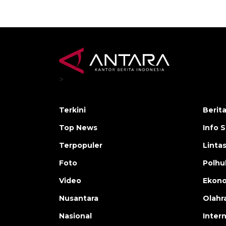
>
Terkini
Berit
Top News
Info 
Terpopuler
Linta
Foto
Polh
Video
Ekon
Nusantara
Olahr
Nasional
Inter