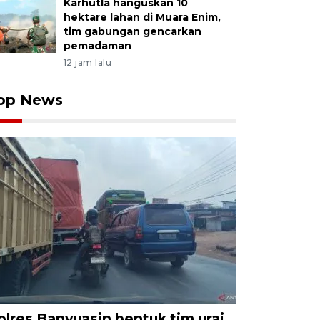
Karhutla hanguskan 10
hektare lahan di Muara Enim,
tim gabungan gencarkan
pemadaman
12 jam lalu
op News
olres Banyuasin bentuk tim urai