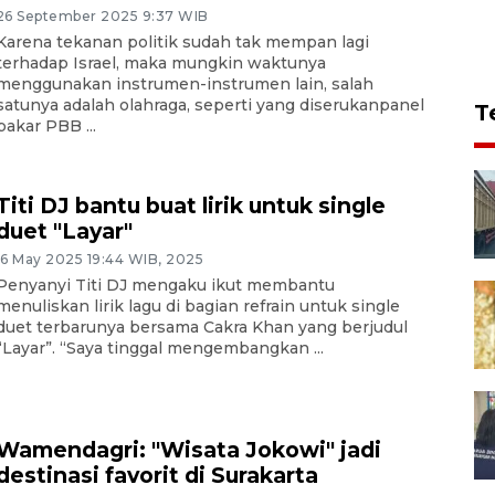
26 September 2025 9:37 WIB
Karena tekanan politik sudah tak mempan lagi
terhadap Israel, maka mungkin waktunya
menggunakan instrumen-instrumen lain, salah
satunya adalah olahraga, seperti yang diserukanpanel
T
pakar PBB ...
Titi DJ bantu buat lirik untuk single
duet "Layar"
16 May 2025 19:44 WIB, 2025
Penyanyi Titi DJ mengaku ikut membantu
menuliskan lirik lagu di bagian refrain untuk single
duet terbarunya bersama Cakra Khan yang berjudul
“Layar”. “Saya tinggal mengembangkan ...
Wamendagri: "Wisata Jokowi" jadi
destinasi favorit di Surakarta