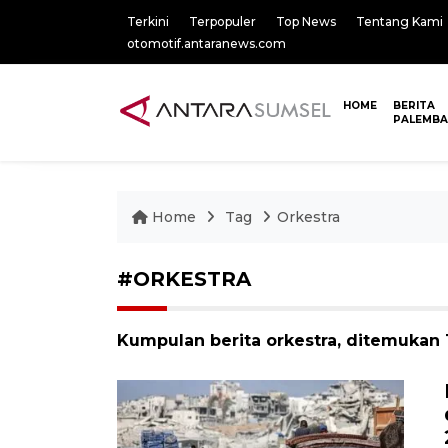
Terkini
Terpopuler
Top News
Tentang Kami
otomotif.antaranews.com
HOME
BERITA
PALEMB
Home
Tag
Orkestra
#ORKESTRA
Kumpulan berita orkestra, ditemukan 1