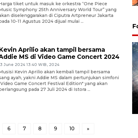
Harga tiket untuk masuk ke orkestra “One Piece
Music Symphony 25th Anniversary World Tour” yang
akan diselenggarakan di Ciputra Artpreneur Jakarta
pada 10-11 Agustus 2024 dijual mulai ...
F
Kevin Aprilio akan tampil bersama
Addie MS di Video Game Concert 2024
13 June 2024 13:40 WIB, 2024
Musisi Kevin Aprilio akan kembali tampil bersama
sang ayah, yakni Addie MS dalam pertunjukan simfoni
"Video Game Concert Festival Edition" yang akan
berlangsung pada 27 Juli 2024 di Istora ...
Alokasi anggaran untuk bibit
kopi arabika Gayo
15 June 2026 11:15 WIB
6
7
8
9
10
»