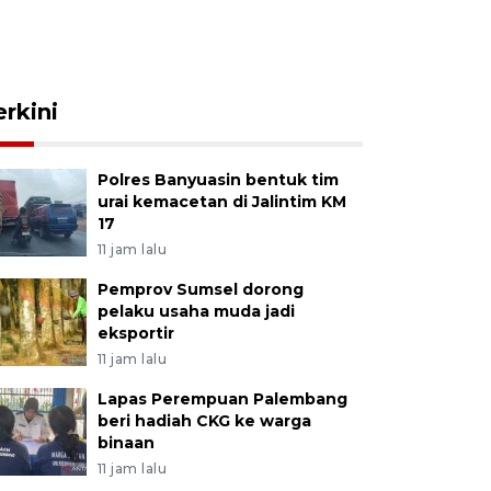
erkini
Polres Banyuasin bentuk tim
urai kemacetan di Jalintim KM
17
11 jam lalu
Pemprov Sumsel dorong
pelaku usaha muda jadi
eksportir
11 jam lalu
Lapas Perempuan Palembang
beri hadiah CKG ke warga
binaan
11 jam lalu