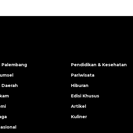
a Palembang
Pendidikan & Kesehatan
Sumsel
Pariwisata
s Daerah
Hiburan
ukam
Edisi Khusus
omi
Artikel
aga
Kuliner
nasional