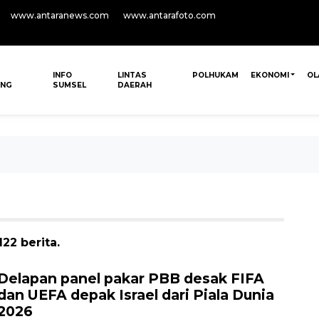
www.antaranews.com
www.antarafoto.com
INFO
LINTAS
POLHUKAM
EKONOMI
OL
ANG
SUMSEL
DAERAH
22 berita.
Delapan panel pakar PBB desak FIFA
dan UEFA depak Israel dari Piala Dunia
2026