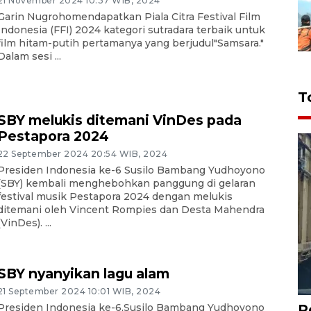
21 November 2024 10:37 WIB, 2024
Garin Nugrohomendapatkan Piala Citra Festival Film
Indonesia (FFI) 2024 kategori sutradara terbaik untuk
film hitam-putih pertamanya yang berjudul"Samsara."
Dalam sesi ...
T
SBY melukis ditemani VinDes pada
Pestapora 2024
22 September 2024 20:54 WIB, 2024
Presiden Indonesia ke-6 Susilo Bambang Yudhoyono
(SBY) kembali menghebohkan panggung di gelaran
festival musik Pestapora 2024 dengan melukis
ditemani oleh Vincent Rompies dan Desta Mahendra
(VinDes). ...
SBY nyanyikan lagu alam
21 September 2024 10:01 WIB, 2024
P
Presiden Indonesia ke-6,Susilo Bambang Yudhoyono