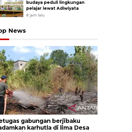
budaya peduli lingkungan
pelajar lewat Adiwiyata
8 jam lalu
op News
etugas gabungan berjibaku
adamkan karhutla di lima Desa