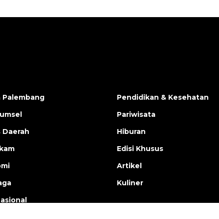
a Palembang
Pendidikan & Kesehatan
Sumsel
Pariwisata
s Daerah
Hiburan
ukam
Edisi Khusus
omi
Artikel
aga
Kuliner
nasional