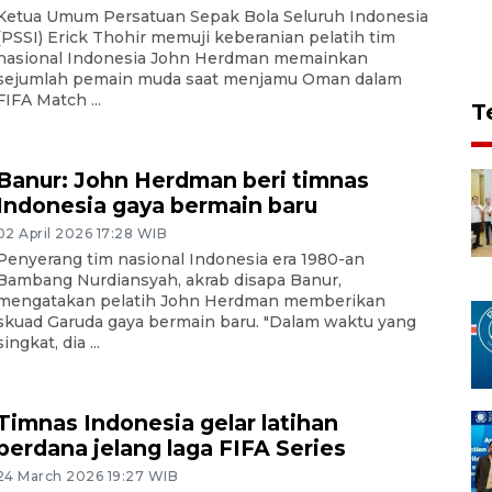
Ketua Umum Persatuan Sepak Bola Seluruh Indonesia
(PSSI) Erick Thohir memuji keberanian pelatih tim
nasional Indonesia John Herdman memainkan
sejumlah pemain muda saat menjamu Oman dalam
FIFA Match ...
T
Banur: John Herdman beri timnas
Indonesia gaya bermain baru
02 April 2026 17:28 WIB
Penyerang tim nasional Indonesia era 1980-an
Bambang Nurdiansyah, akrab disapa Banur,
mengatakan pelatih John Herdman memberikan
skuad Garuda gaya bermain baru. "Dalam waktu yang
singkat, dia ...
Timnas Indonesia gelar latihan
perdana jelang laga FIFA Series
24 March 2026 19:27 WIB