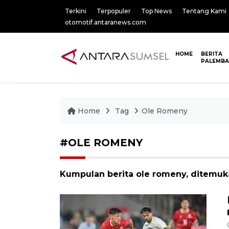
Terkini
Terpopuler
Top News
Tentang Kami
otomotif.antaranews.com
HOME
BERITA
PALEMB
Home
Tag
Ole Romeny
#OLE ROMENY
Kumpulan berita ole romeny, ditemuka