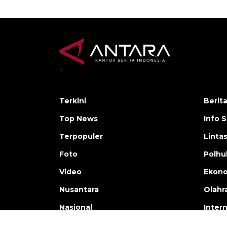
>
Terkini
Berit
Top News
Info 
Terpopuler
Linta
Foto
Polh
Video
Ekon
Nusantara
Olahr
Nasional
Inter