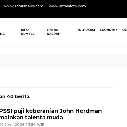
www.antaranews.com
www.antarafoto.com
INFO
LINTAS
POLHUKAM
EKONOMI
OL
ANG
SUMSEL
DAERAH
n 40 berita.
PSSI puji keberanian John Herdman
mainkan talenta muda
06 June 2026 23:50 WIB