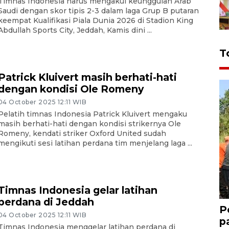
Timnas Indonesia harus mengakui keunggulan Arab
Saudi dengan skor tipis 2-3 dalam laga Grup B putaran
keempat Kualifikasi Piala Dunia 2026 di Stadion King
Abdullah Sports City, Jeddah, Kamis dini ...
T
Patrick Kluivert masih berhati-hati
dengan kondisi Ole Romeny
04 October 2025 12:11 WIB
Pelatih timnas Indonesia Patrick Kluivert mengaku
masih berhati-hati dengan kondisi strikernya Ole
Romeny, kendati striker Oxford United sudah
mengikuti sesi latihan perdana tim menjelang laga ...
Timnas Indonesia gelar latihan
perdana di Jeddah
P
04 October 2025 12:11 WIB
p
Timnas Indonesia menggelar latihan perdana di