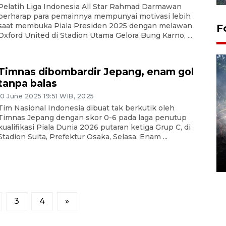
Pelatih Liga Indonesia All Star Rahmad Darmawan
berharap para pemainnya mempunyai motivasi lebih
saat membuka Piala Presiden 2025 dengan melawan
F
Oxford United di Stadion Utama Gelora Bung Karno, ...
Timnas dibombardir Jepang, enam gol
tanpa balas
10 June 2025 19:51 WIB, 2025
Tim Nasional Indonesia dibuat tak berkutik oleh
Timnas Jepang dengan skor 0-6 pada laga penutup
kualifikasi Piala Dunia 2026 putaran ketiga Grup C, di
Alokasi anggaran untuk bibit
Stadion Suita, Prefektur Osaka, Selasa. Enam ...
kopi arabika Gayo
15 June 2026 11:15 WIB
3
4
»