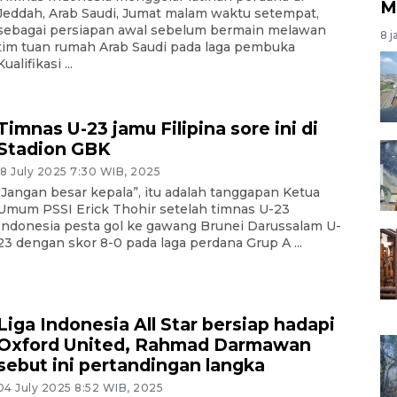
M
Jeddah, Arab Saudi, Jumat malam waktu setempat,
sebagai persiapan awal sebelum bermain melawan
8 j
tim tuan rumah Arab Saudi pada laga pembuka
Kualifikasi ...
Timnas U-23 jamu Filipina sore ini di
Stadion GBK
18 July 2025 7:30 WIB, 2025
"Jangan besar kepala”, itu adalah tanggapan Ketua
Umum PSSI Erick Thohir setelah timnas U-23
Indonesia pesta gol ke gawang Brunei Darussalam U-
23 dengan skor 8-0 pada laga perdana Grup A ...
Liga Indonesia All Star bersiap hadapi
Oxford United, Rahmad Darmawan
sebut ini pertandingan langka
04 July 2025 8:52 WIB, 2025