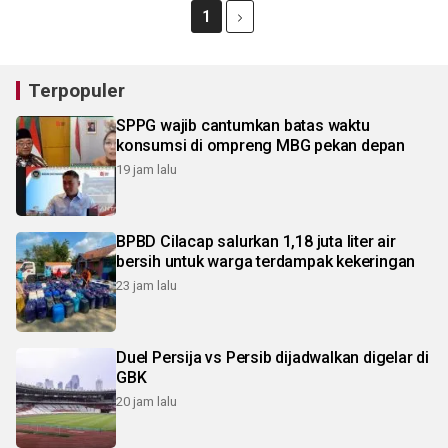
1
Terpopuler
SPPG wajib cantumkan batas waktu
konsumsi di ompreng MBG pekan depan
19 jam lalu
BPBD Cilacap salurkan 1,18 juta liter air
bersih untuk warga terdampak kekeringan
23 jam lalu
Duel Persija vs Persib dijadwalkan digelar di
GBK
20 jam lalu