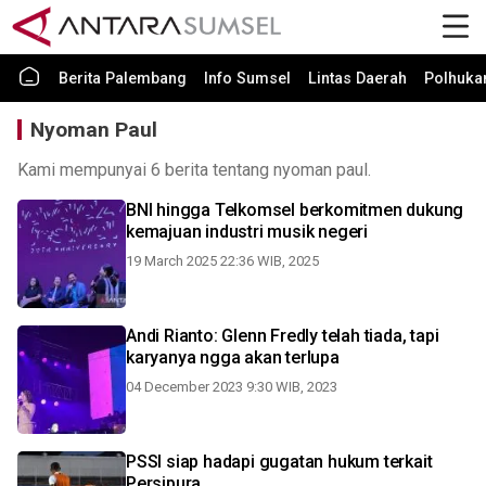
Berita Palembang
Info Sumsel
Lintas Daerah
Polhuk
Nyoman Paul
Kami mempunyai 6 berita tentang nyoman paul.
BNI hingga Telkomsel berkomitmen dukung
kemajuan industri musik negeri
19 March 2025 22:36 WIB, 2025
Andi Rianto: Glenn Fredly telah tiada, tapi
karyanya ngga akan terlupa
04 December 2023 9:30 WIB, 2023
PSSI siap hadapi gugatan hukum terkait
Persipura