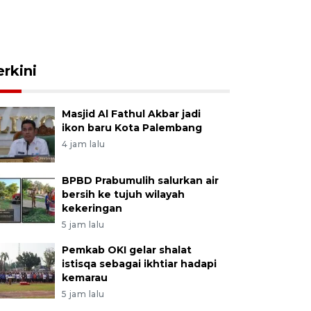
erkini
Masjid Al Fathul Akbar jadi
ikon baru Kota Palembang
4 jam lalu
BPBD Prabumulih salurkan air
bersih ke tujuh wilayah
kekeringan
5 jam lalu
Pemkab OKI gelar shalat
istisqa sebagai ikhtiar hadapi
kemarau
5 jam lalu