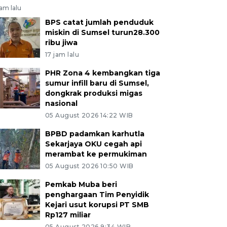
jam lalu
BPS catat jumlah penduduk
miskin di Sumsel turun28.300
ribu jiwa
17 jam lalu
PHR Zona 4 kembangkan tiga
sumur infill baru di Sumsel,
dongkrak produksi migas
nasional
05 August 2026 14:22 WIB
BPBD padamkan karhutla
Sekarjaya OKU cegah api
merambat ke permukiman
05 August 2026 10:50 WIB
Pemkab Muba beri
penghargaan Tim Penyidik
Kejari usut korupsi PT SMB
Rp127 miliar
05 August 2026 9:34 WIB