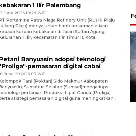
kebakaran 1 Ilir Palembang
12 June 2026 10:28 WIB
F
PT Pertamina Patra Niaga Refinery Unit (RU) III Plaju
(Kilang Plaju) menyalurkan bantuan kemanusiaan
kepada korban kebakaran di Jalan Sultan Agung,
Kelurahan 1 Ilir, Kecamatan Ilir Timur II, Kota ...
Petani Banyuasin adopsi teknologi
"Proliga"-pemasaran digital cabai
10 June 2026 16:03 WIB
Alokasi anggaran untuk bibit
Kelompok Tani (Poktan) Sido Makmur Kabupaten
kopi arabika Gayo
Banyuasin, Sumatera Selatan (Sumsel)mengadopsi
teknologi pertanian Produksi Lipat Ganda (Proliga)
15 June 2026 11:15 WIB
serta strategi pemasaran digital guna meningkatkan ...