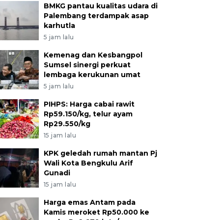
BMKG pantau kualitas udara di
Palembang terdampak asap
karhutla
5 jam lalu
Kemenag dan Kesbangpol
Sumsel sinergi perkuat
lembaga kerukunan umat
5 jam lalu
PIHPS: Harga cabai rawit
Rp59.150/kg, telur ayam
Rp29.550/kg
15 jam lalu
KPK geledah rumah mantan Pj
Wali Kota Bengkulu Arif
Gunadi
15 jam lalu
Harga emas Antam pada
Kamis meroket Rp50.000 ke