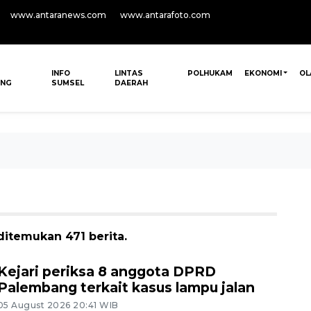
www.antaranews.com
www.antarafoto.com
INFO
LINTAS
POLHUKAM
EKONOMI
OL
ANG
SUMSEL
DAERAH
ditemukan 471 berita.
Kejari periksa 8 anggota DPRD
Palembang terkait kasus lampu jalan
05 August 2026 20:41 WIB