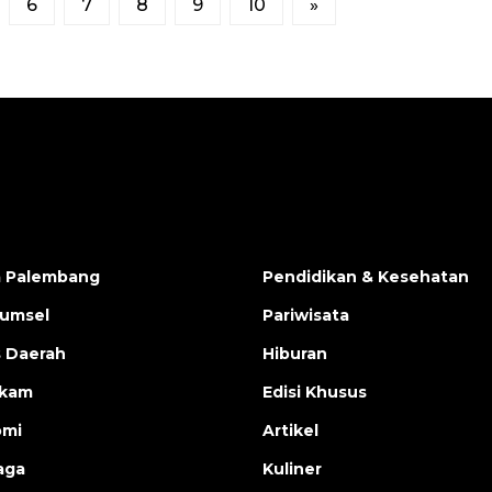
6
7
8
9
10
»
a Palembang
Pendidikan & Kesehatan
Sumsel
Pariwisata
s Daerah
Hiburan
ukam
Edisi Khusus
omi
Artikel
aga
Kuliner