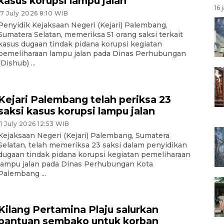
kasus korupsi lampu jalan
16 
17 July 2026 8:10 WIB
Penyidik Kejaksaan Negeri (Kejari) Palembang,
Sumatera Selatan, memeriksa 51 orang saksi terkait
kasus dugaan tindak pidana korupsi kegiatan
pemeliharaan lampu jalan pada Dinas Perhubungan
(Dishub) ...
Kejari Palembang telah periksa 23
saksi kasus korupsi lampu jalan
11 July 2026 12:53 WIB
Kejaksaan Negeri (Kejari) Palembang, Sumatera
Selatan, telah memeriksa 23 saksi dalam penyidikan
dugaan tindak pidana korupsi kegiatan pemeliharaan
lampu jalan pada Dinas Perhubungan Kota
Palembang ...
Kilang Pertamina Plaju salurkan
bantuan sembako untuk korban