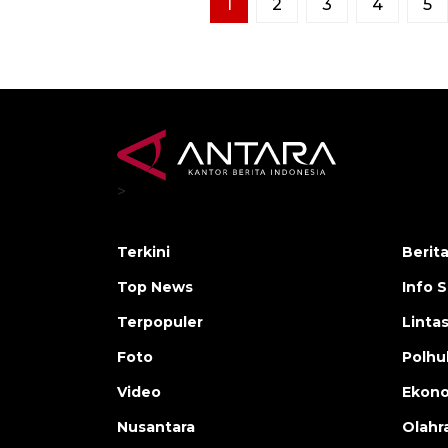
1
2
3
4
5
>
Terkini
Berit
Top News
Info 
Terpopuler
Linta
Foto
Polh
Video
Ekon
Nusantara
Olahr