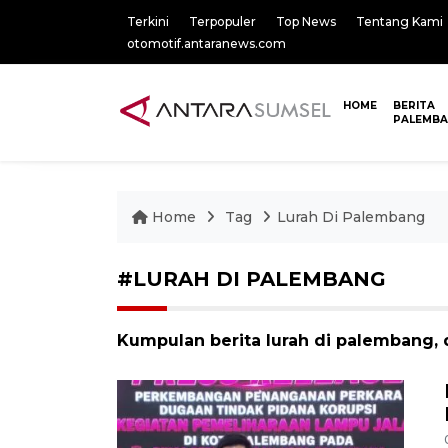
Terkini
Terpopuler
Top News
Tentang Kami
otomotif.antaranews.com
HOME
BERITA
PALEMB
Home
Tag
Lurah Di Palembang
#LURAH DI PALEMBANG
Kumpulan berita lurah di palembang, 