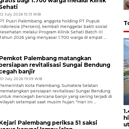
gratis bagi 1.700 warga melalui Klinik
Sehati
22 July 2026 15:13 WIB
PT Pusri Palembang, anggota holding PT Pupuk
T
Indonesia (Persero), kembali menggelar bakti sosial
Kesehatan melalui Program Klinik Sehati Batch III
Tahun 2026 yang menyasar 1.700 warga di empat ...
Pemkot Palembang matangkan
persiapan revitalisasi Sungai Bendung
cegah banjir
20 July 2026 19:59 WIB
Pemerintah Kota Palembang, Sumatera Selatan
mematangkan persiapan revitalisasi Sungai Bendung
untuk mencegah bencana banjir yang sering terjadi di
wilayah setempat saat musim hujan. "Hari ini ...
1
h
Kejari Palembang periksa 51 saksi
u