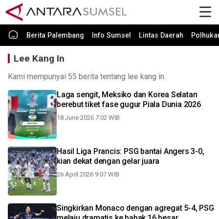
Berita Palembang
Info Sumsel
Lintas Daerah
Polhuk
Lee Kang In
Kami mempunyai 55 berita tentang lee kang in.
Laga sengit, Meksiko dan Korea Selatan
berebut tiket fase gugur Piala Dunia 2026
18 June 2026 7:02 WIB
Hasil Liga Prancis: PSG bantai Angers 3-0,
kian dekat dengan gelar juara
26 April 2026 9:07 WIB
Singkirkan Monaco dengan agregat 5-4, PSG
melaju dramatis ke babak 16 besar