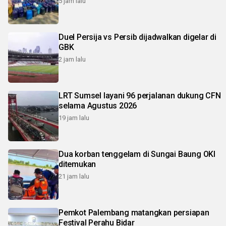
5 jam lalu
Duel Persija vs Persib dijadwalkan digelar di
GBK
2 jam lalu
LRT Sumsel layani 96 perjalanan dukung CFN
selama Agustus 2026
19 jam lalu
Dua korban tenggelam di Sungai Baung OKI
ditemukan
21 jam lalu
Pemkot Palembang matangkan persiapan
Festival Perahu Bidar