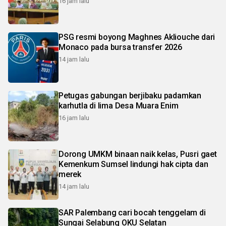
16 jam lalu
PSG resmi boyong Maghnes Akliouche dari
Monaco pada bursa transfer 2026
14 jam lalu
Petugas gabungan berjibaku padamkan
karhutla di lima Desa Muara Enim
16 jam lalu
Dorong UMKM binaan naik kelas, Pusri gaet
Kemenkum Sumsel lindungi hak cipta dan
merek
14 jam lalu
SAR Palembang cari bocah tenggelam di
Sungai Selabung OKU Selatan