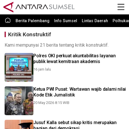
Berita Palembang
Info Sumsel
Lintas Daerah
Polhuk
Kritik Konstruktif
Kami mempunyai 21 berita tentang kritik konstruktif.
Polres OKI perkuat akuntabilitas layanan
publik lewat kemitraan akademis
16 jam lalu
Ketua PWI Pusat: Wartawan wajib dalami nilai
Kode Etik Jurnalistik
20 May 2026 8:15 WIB
Jusuf Kalla sebut sikap kritis merupakan
bagian dari demokrasi