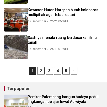
Kawasan Hutan Harapan butuh kolaborasi
multipihak agar tetap lestari
17 December 2025 21:06 WIB
Saatnya menata ruang berdasarkan ilmu
tanah
06 December 2025 11:01 WIB
1
2
3
4
5
Terpopuler
Pemkot Palembang bangun budaya peduli
lingkungan pelajar lewat Adiwiyata