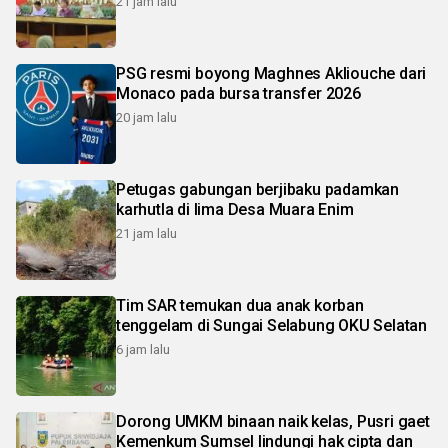
21 jam lalu
PSG resmi boyong Maghnes Akliouche dari
Monaco pada bursa transfer 2026
20 jam lalu
Petugas gabungan berjibaku padamkan
karhutla di lima Desa Muara Enim
21 jam lalu
Tim SAR temukan dua anak korban
tenggelam di Sungai Selabung OKU Selatan
6 jam lalu
Dorong UMKM binaan naik kelas, Pusri gaet
Kemenkum Sumsel lindungi hak cipta dan