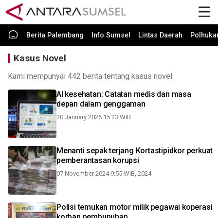
Berita Palembang
Info Sumsel
Lintas Daerah
Polhuk
Kasus Novel
Kami mempunyai 442 berita tentang kasus novel.
AI kesehatan: Catatan medis dan masa
depan dalam genggaman
20 January 2026 15:23 WIB
Menanti sepak terjang Kortastipidkor perkuat
pemberantasan korupsi
07 November 2024 9:55 WIB, 2024
Polisi temukan motor milik pegawai koperasi
korban pembunuhan