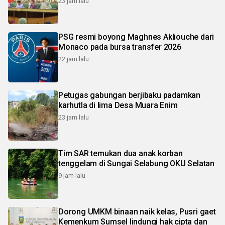
23 jam lalu
PSG resmi boyong Maghnes Akliouche dari
Monaco pada bursa transfer 2026
22 jam lalu
Petugas gabungan berjibaku padamkan
karhutla di lima Desa Muara Enim
23 jam lalu
Tim SAR temukan dua anak korban
tenggelam di Sungai Selabung OKU Selatan
9 jam lalu
Dorong UMKM binaan naik kelas, Pusri gaet
Kemenkum Sumsel lindungi hak cipta dan