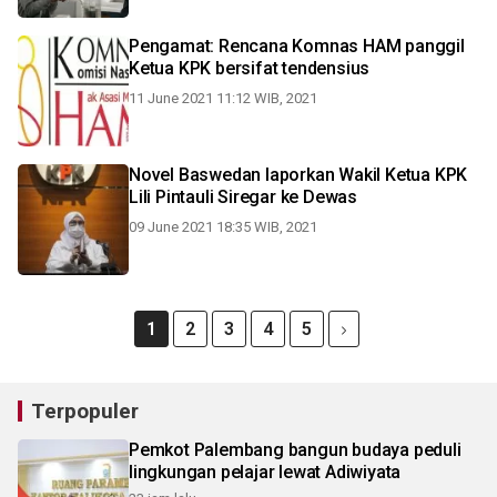
Pengamat: Rencana Komnas HAM panggil
Ketua KPK bersifat tendensius
11 June 2021 11:12 WIB, 2021
Novel Baswedan laporkan Wakil Ketua KPK
Lili Pintauli Siregar ke Dewas
09 June 2021 18:35 WIB, 2021
1
2
3
4
5
Terpopuler
Pemkot Palembang bangun budaya peduli
lingkungan pelajar lewat Adiwiyata