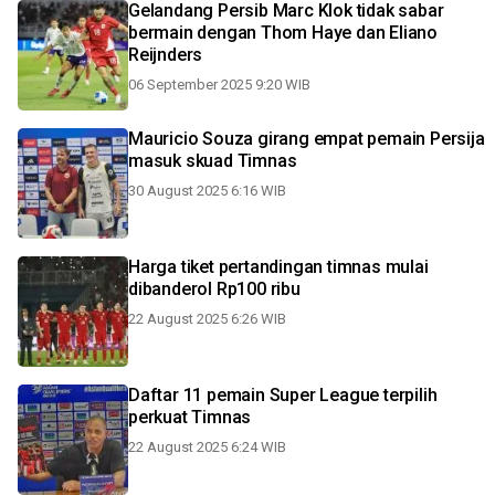
Gelandang Persib Marc Klok tidak sabar
bermain dengan Thom Haye dan Eliano
Reijnders
06 September 2025 9:20 WIB
Mauricio Souza girang empat pemain Persija
masuk skuad Timnas
30 August 2025 6:16 WIB
Harga tiket pertandingan timnas mulai
dibanderol Rp100 ribu
22 August 2025 6:26 WIB
Daftar 11 pemain Super League terpilih
perkuat Timnas
22 August 2025 6:24 WIB