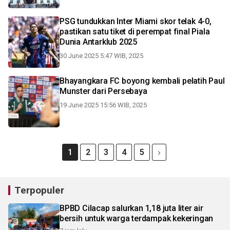
PSG tundukkan Inter Miami skor telak 4-0,
pastikan satu tiket di perempat final Piala
Dunia Antarklub 2025
30 June 2025 5:47 WIB, 2025
Bhayangkara FC boyong kembali pelatih Paul
Munster dari Persebaya
19 June 2025 15:56 WIB, 2025
1
2
3
4
5
Terpopuler
BPBD Cilacap salurkan 1,18 juta liter air
bersih untuk warga terdampak kekeringan