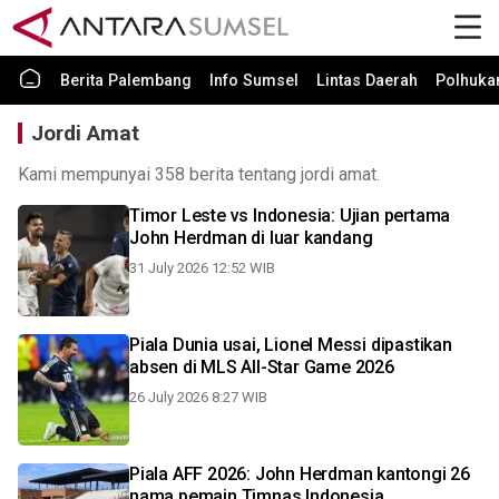
Berita Palembang
Info Sumsel
Lintas Daerah
Polhuk
Jordi Amat
Kami mempunyai 358 berita tentang jordi amat.
Timor Leste vs Indonesia: Ujian pertama
John Herdman di luar kandang
31 July 2026 12:52 WIB
Piala Dunia usai, Lionel Messi dipastikan
absen di MLS All-Star Game 2026
26 July 2026 8:27 WIB
Piala AFF 2026: John Herdman kantongi 26
nama pemain Timnas Indonesia