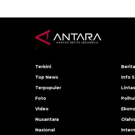
>
Terkini
Berit
Top News
Info 
Terpopuler
Linta
Foto
Polh
Video
Ekon
Nusantara
Olahr
Nasional
Inter