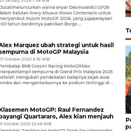
20 January 2026 7:06 WIB
Ducatimeluncurkan warna anyar Desmosedici GP26
dalam balutan livery khusus Rosso Centenario untuk
menyambut musim MotoGP 2026, yang jugaperayaan
100 tahun berdirinya pabrikan Borgo ...
T
Alex Marquez ubah strategi untuk hasil
sempurna di MotoGP Malaysia
27 October 2025 8:35 WIB
Pembalap BK8 Gresini Racing MotoGPAlex
Marqueztampil sempurna di Grand Prix Malaysia 2025
setelah mengubah pendekatan balapnya sejak awal
lomba dan mengantarkannya ke podium tertinggi di ...
Klasemen MotoGP: Raul Fernandez
bayangi Quartararo, Alex kian menjauh
P
19 October 2025 22:48 WIB
p
Pembalap Trackhouse MotoGP Team Raul Fernandez