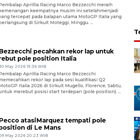
Pembalap Aprillia Racing Marco Bezzecchi meraih
kemenangan keempatnya musim ini setelahmenjadi
yang tercepat pada balapan utama MotoGP Italia yang
berlangsung di Sirkuit Moteggi, Minggu. ...
T
Bezzecchi pecahkan rekor lap untuk
rebut pole position Italia
30 May 2026 19:36 WIB
Pembalap Aprillia Racing Marco Bezzecchi
memecahkan rekor lap pada sesi kualifikasi Q2
MotoGP Italia 2026 di Sirkuit Mugello, Florence, Sabtu,
untuk merebut posisi start terdepan (pole position). ...
Pecco atasiMarquez tempati pole
position di Le Mans
09 May 2026 20:23 WIB