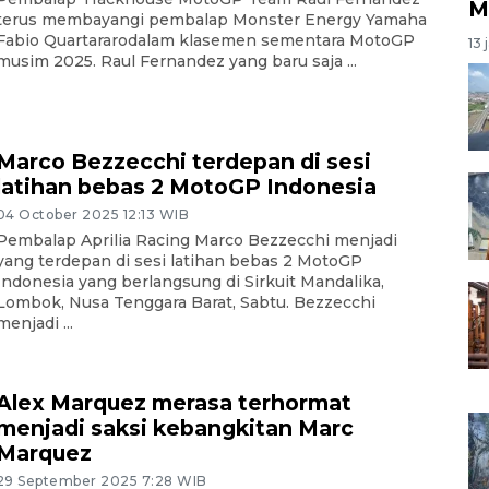
M
terus membayangi pembalap Monster Energy Yamaha
Fabio Quartararodalam klasemen sementara MotoGP
13 
musim 2025. Raul Fernandez yang baru saja ...
Marco Bezzecchi terdepan di sesi
latihan bebas 2 MotoGP Indonesia
04 October 2025 12:13 WIB
Pembalap Aprilia Racing Marco Bezzecchi menjadi
yang terdepan di sesi latihan bebas 2 MotoGP
Indonesia yang berlangsung di Sirkuit Mandalika,
Lombok, Nusa Tenggara Barat, Sabtu. Bezzecchi
menjadi ...
Alex Marquez merasa terhormat
menjadi saksi kebangkitan Marc
Marquez
29 September 2025 7:28 WIB