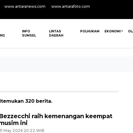
www.antaranews.com
www.antarafoto.com
INFO
LINTAS
POLHUKAM
EKONOMI
OL
ANG
SUMSEL
DAERAH
itemukan 320 berita.
Bezzecchi raih kemenangan keempat
musim ini
31 May 2026 20:22 WIB