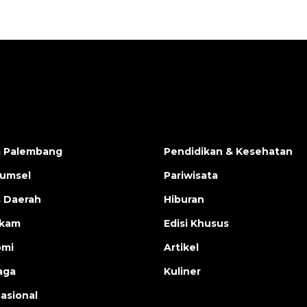
a Palembang
Pendidikan & Kesehatan
Sumsel
Pariwisata
s Daerah
Hiburan
ukam
Edisi Khusus
omi
Artikel
aga
Kuliner
nasional