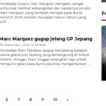
Pembalap Gresini Alex Marquez mengaku sangat
terhormat melihat kebangkitan dari kakaknya sendiri,
F
Marc Marquez, yang kembali menjadi juara dunia
MotoGP 2025 setelah menjalani tahun-tahun yang
sulit ...
Marc Marquez gugup jelang GP Jepang
28 September 2025 12:36 WIB
Pembalap Marc Marquez gugup menjelang balapan
utama grand prix Jepang yang berlangsung di Sirkuit
Misano, Minggu. Marc tinggal selangkah lagi untuk
Alokasi anggaran untuk bibit
mengunci gelar juara dunia jika bisa mengamankan ...
kopi arabika Gayo
15 June 2026 11:15 WIB
6
7
8
9
10
»