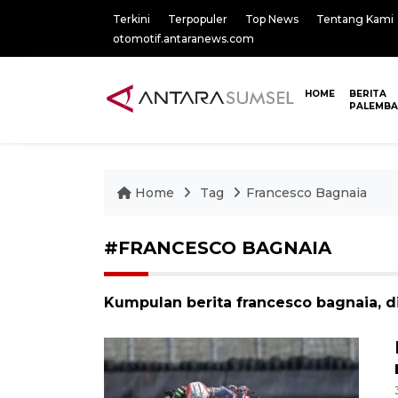
Terkini
Terpopuler
Top News
Tentang Kami
otomotif.antaranews.com
HOME
BERITA
PALEMB
Home
Tag
Francesco Bagnaia
#FRANCESCO BAGNAIA
Kumpulan berita francesco bagnaia, d