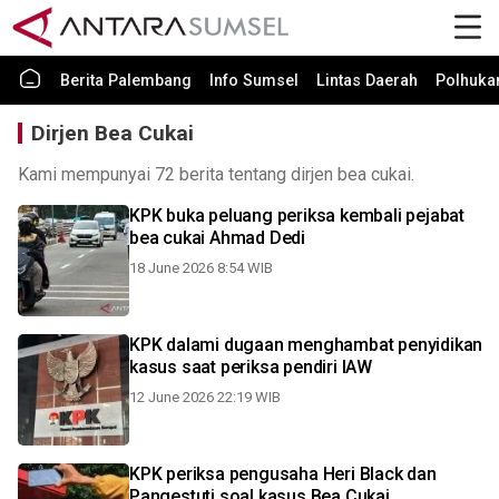
Berita Palembang
Info Sumsel
Lintas Daerah
Polhuk
Dirjen Bea Cukai
Kami mempunyai 72 berita tentang dirjen bea cukai.
KPK buka peluang periksa kembali pejabat
bea cukai Ahmad Dedi
18 June 2026 8:54 WIB
KPK dalami dugaan menghambat penyidikan
kasus saat periksa pendiri IAW
12 June 2026 22:19 WIB
KPK periksa pengusaha Heri Black dan
Pangestuti soal kasus Bea Cukai