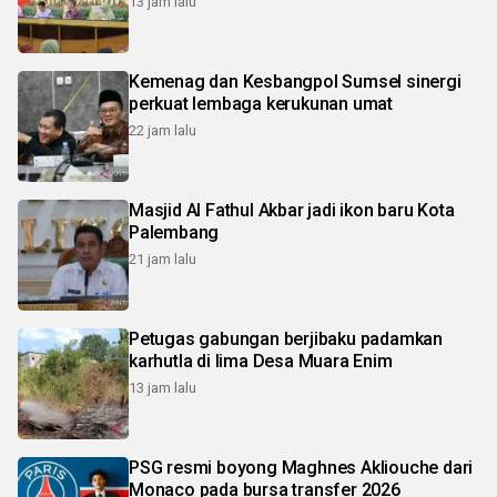
13 jam lalu
Kemenag dan Kesbangpol Sumsel sinergi
perkuat lembaga kerukunan umat
22 jam lalu
Masjid Al Fathul Akbar jadi ikon baru Kota
Palembang
21 jam lalu
Petugas gabungan berjibaku padamkan
karhutla di lima Desa Muara Enim
13 jam lalu
PSG resmi boyong Maghnes Akliouche dari
Monaco pada bursa transfer 2026