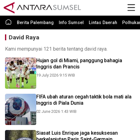
Berita Palembang
Info Sumsel
Lintas Daerah
Polhuk
David Raya
Kami mempunyai 121 berita tentang david raya.
Hujan gol di Miami, panggung bahagia
Inggris dan Prancis
19 July 2026 9:15 WIB
FIFA ubah aturan cegah taktik bola mati ala
Inggris di Piala Dunia
02 June 2026 1:43 WIB
Siasat Luis Enrique jaga kesuksesan
berkelanjutan Paris Saint-Germain