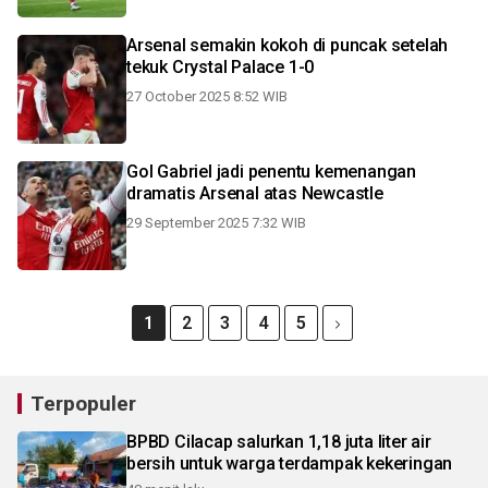
Arsenal semakin kokoh di puncak setelah
tekuk Crystal Palace 1-0
27 October 2025 8:52 WIB
Gol Gabriel jadi penentu kemenangan
dramatis Arsenal atas Newcastle
29 September 2025 7:32 WIB
1
2
3
4
5
Terpopuler
BPBD Cilacap salurkan 1,18 juta liter air
bersih untuk warga terdampak kekeringan