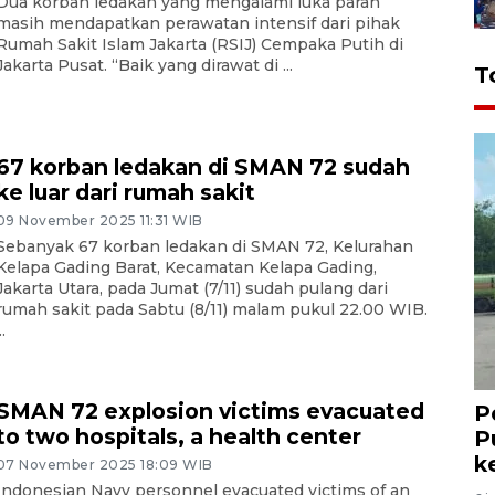
Dua korban ledakan yang mengalami luka parah
masih mendapatkan perawatan intensif dari pihak
Rumah Sakit Islam Jakarta (RSIJ) Cempaka Putih di
Jakarta Pusat. “Baik yang dirawat di ...
T
67 korban ledakan di SMAN 72 sudah
ke luar dari rumah sakit
09 November 2025 11:31 WIB
Sebanyak 67 korban ledakan di SMAN 72, Kelurahan
Kelapa Gading Barat, Kecamatan Kelapa Gading,
Jakarta Utara, pada Jumat (7/11) sudah pulang dari
rumah sakit pada Sabtu (8/11) malam pukul 22.00 WIB.
..
SMAN 72 explosion victims evacuated
P
to two hospitals, a health center
P
k
07 November 2025 18:09 WIB
Indonesian Navy personnel evacuated victims of an