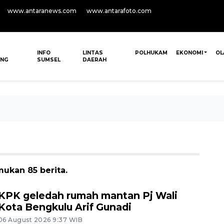
www.antaranews.com
www.antarafoto.com
INFO
LINTAS
POLHUKAM
EKONOMI
OL
ANG
SUMSEL
DAERAH
ukan 85 berita.
KPK geledah rumah mantan Pj Wali
Kota Bengkulu Arif Gunadi
06 August 2026 9:37 WIB