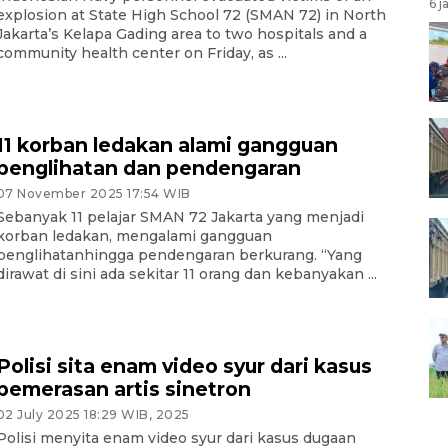
6 j
explosion at State High School 72 (SMAN 72) in North
Jakarta’s Kelapa Gading area to two hospitals and a
community health center on Friday, as ...
11 korban ledakan alami gangguan
penglihatan dan pendengaran
07 November 2025 17:54 WIB
Sebanyak 11 pelajar SMAN 72 Jakarta yang menjadi
korban ledakan, mengalami gangguan
penglihatanhingga pendengaran berkurang. “Yang
dirawat di sini ada sekitar 11 orang dan kebanyakan ...
Polisi sita enam video syur dari kasus
pemerasan artis sinetron
02 July 2025 18:29 WIB, 2025
Polisi menyita enam video syur dari kasus dugaan