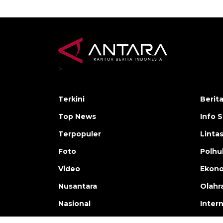
>
Terkini
Berit
Top News
Info 
Terpopuler
Linta
Foto
Polh
Video
Ekon
Nusantara
Olahr
Nasional
Inter