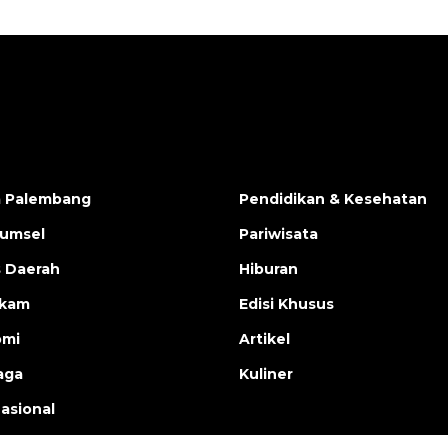
a Palembang
Pendidikan & Kesehatan
Sumsel
Pariwisata
s Daerah
Hiburan
ukam
Edisi Khusus
omi
Artikel
aga
Kuliner
nasional