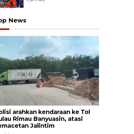
op News
olisi arahkan kendaraan ke Tol
ulau Rimau Banyuasin, atasi
emacetan Jalintim