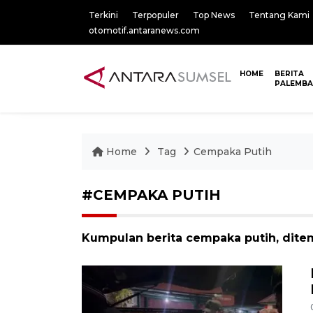
Terkini
Terpopuler
Top News
Tentang Kami
otomotif.antaranews.com
HOME
BERITA
PALEMB
Home
Tag
Cempaka Putih
#CEMPAKA PUTIH
Kumpulan berita cempaka putih, ditem