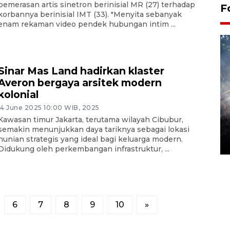
pemerasan artis sinetron berinisial MR (27) terhadap
F
korbannya berinisial IMT (33). "Menyita sebanyak
enam rekaman video pendek hubungan intim ...
Sinar Mas Land hadirkan klaster
Averon bergaya arsitek modern
kolonial
14 June 2025 10:00 WIB, 2025
Alokasi anggaran untuk bibit
Kawasan timur Jakarta, terutama wilayah Cibubur,
kopi arabika Gayo
semakin menunjukkan daya tariknya sebagai lokasi
hunian strategis yang ideal bagi keluarga modern.
15 June 2026 11:15 WIB
Didukung oleh perkembangan infrastruktur, ...
6
7
8
9
10
»