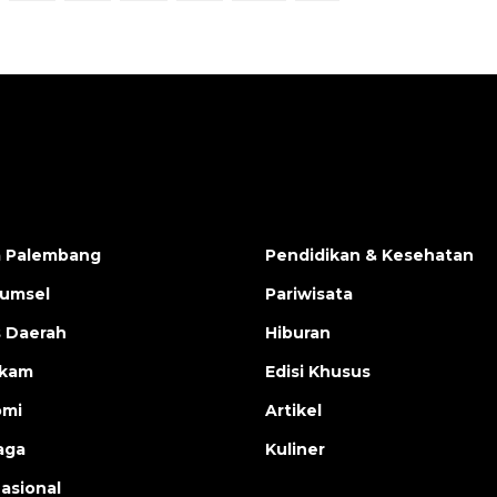
a Palembang
Pendidikan & Kesehatan
Sumsel
Pariwisata
s Daerah
Hiburan
ukam
Edisi Khusus
omi
Artikel
aga
Kuliner
nasional