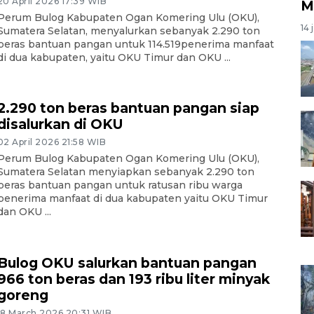
20 April 2026 17:39 WIB
M
Perum Bulog Kabupaten Ogan Komering Ulu (OKU),
14 
Sumatera Selatan, menyalurkan sebanyak 2.290 ton
beras bantuan pangan untuk 114.519penerima manfaat
di dua kabupaten, yaitu OKU Timur dan OKU ...
2.290 ton beras bantuan pangan siap
disalurkan di OKU
02 April 2026 21:58 WIB
Perum Bulog Kabupaten Ogan Komering Ulu (OKU),
Sumatera Selatan menyiapkan sebanyak 2.290 ton
beras bantuan pangan untuk ratusan ribu warga
penerima manfaat di dua kabupaten yaitu OKU Timur
dan OKU ...
Bulog OKU salurkan bantuan pangan
966 ton beras dan 193 ribu liter minyak
goreng
18 March 2026 20:31 WIB