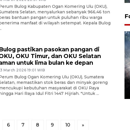
Perum Bulog Kabupaten Ogan Komering Ulu (OKU),
Sumatera Selatan, menyalurkan sebanyak 966,46 ton
F
beras bantuan pangan untuk puluhan ribu warga
penerima manfaat di wilayah setempat. Kepala Bulog
..
Bulog pastikan pasokan pangan di
OKU, OKU Timur, dan OKU Selatan
aman untuk lima bulan ke depan
13 March 2026 19:01 WIB
Alokasi anggaran untuk bibit
Perum Bulog Ogan Komering Ulu (OKU), Sumatera
Selatan, memastikan stok beras dan minyak goreng
kopi arabika Gayo
mencukupi kebutuhan masyarakat di OKU Raya
15 June 2026 11:15 WIB
hingga Hari Raya Idul Fitri 1447 Hijriah. "Untuk ...
6
7
8
9
10
»