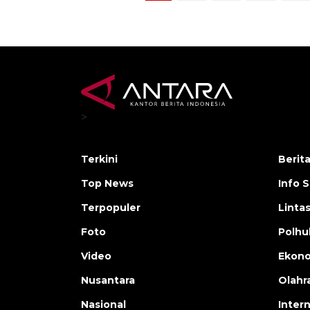
>
Terkini
Berit
Top News
Info 
Terpopuler
Linta
Foto
Polh
Video
Ekon
Nusantara
Olahr
Nasional
Inter