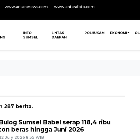
www.antaranews.com
www.antarafoto.com
INFO
LINTAS
POLHUKAM
EKONOMI
OL
ANG
SUMSEL
DAERAH
 287 berita.
Bulog Sumsel Babel serap 118,4 ribu
ton beras hingga Juni 2026
22 July 2026 8:55 WIB