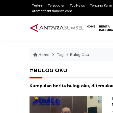
Terkini
Terpopuler
Top News
Tentang Kami
otomotif.antaranews.com
HOME
BERITA
PALEMB
Home
Tag
Bulog Oku
#BULOG OKU
Kumpulan berita bulog oku, ditemukan