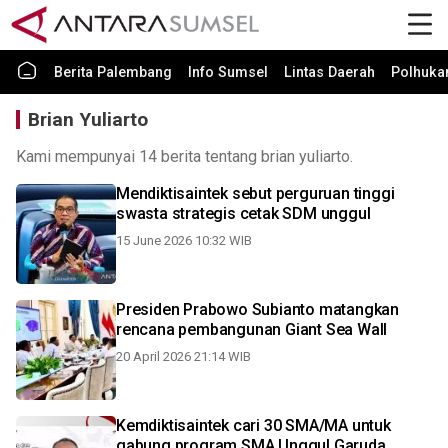
Berita Palembang
Info Sumsel
Lintas Daerah
Polhuk
Brian Yuliarto
Kami mempunyai 14 berita tentang brian yuliarto.
Mendiktisaintek sebut perguruan tinggi
swasta strategis cetak SDM unggul
15 June 2026 10:32 WIB
Presiden Prabowo Subianto matangkan
rencana pembangunan Giant Sea Wall
20 April 2026 21:14 WIB
Kemdiktisaintek cari 30 SMA/MA untuk
gabung program SMA Unggul Garuda