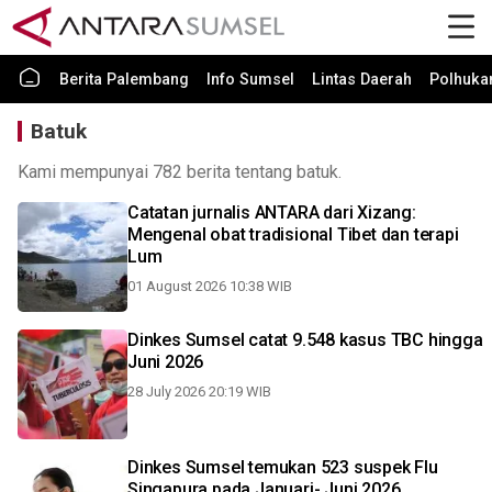
Berita Palembang
Info Sumsel
Lintas Daerah
Polhuk
Batuk
Kami mempunyai 782 berita tentang batuk.
Catatan jurnalis ANTARA dari Xizang:
Mengenal obat tradisional Tibet dan terapi
Lum
01 August 2026 10:38 WIB
Dinkes Sumsel catat 9.548 kasus TBC hingga
Juni 2026
28 July 2026 20:19 WIB
Dinkes Sumsel temukan 523 suspek Flu
Singapura pada Januari- Juni 2026