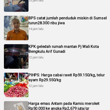
13 jam lalu
BPS catat jumlah penduduk miskin di Sumsel
turun28.300 ribu jiwa
14 jam lalu
KPK geledah rumah mantan Pj Wali Kota
Bengkulu Arif Gunadi
12 jam lalu
PIHPS: Harga cabai rawit Rp59.150/kg, telur
ayam Rp29.550/kg
12 jam lalu
Harga emas Antam pada Kamis meroket
Rp50.000 ke angka Rp2,679 juta/gr