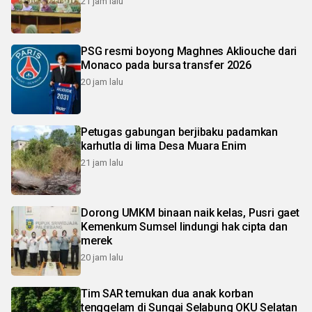
21 jam lalu
PSG resmi boyong Maghnes Akliouche dari
Monaco pada bursa transfer 2026
20 jam lalu
Petugas gabungan berjibaku padamkan
karhutla di lima Desa Muara Enim
21 jam lalu
Dorong UMKM binaan naik kelas, Pusri gaet
Kemenkum Sumsel lindungi hak cipta dan
merek
20 jam lalu
Tim SAR temukan dua anak korban
tenggelam di Sungai Selabung OKU Selatan